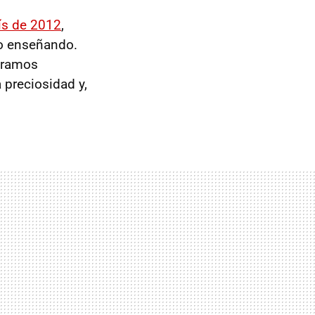
ís de 2012
,
do enseñando.
oramos
 preciosidad y,