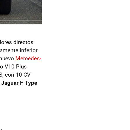
dores directos
amente inferior
 nuevo
Mercedes-
 o V10 Plus
 S, con 10 CV
l Jaguar F-Type