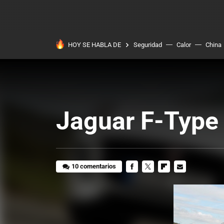
HOY SE HABLA DE
Seguridad
Calor
China
Jaguar F-Type 
10 comentarios
FACEBOOK
TWITTER
FLIPBOARD
E-
MAIL