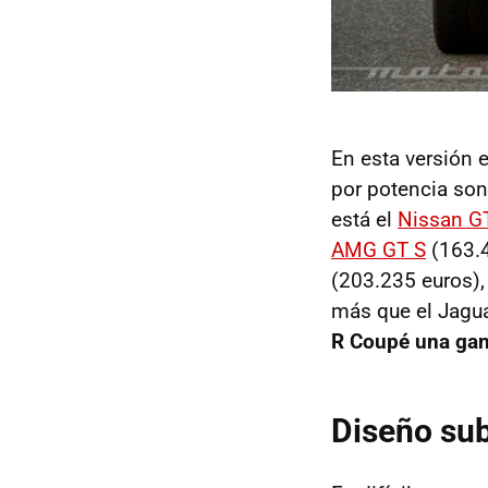
En esta versión 
por potencia son
está el
Nissan G
AMG GT S
(163.4
(203.235 euros),
más que el Jagu
R Coupé una ga
Diseño su