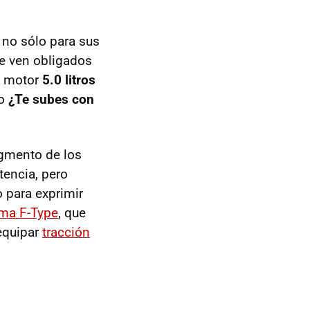
 no sólo para sus
se ven obligados
el motor
5.0 litros
co
¿Te subes con
egmento de los
tencia, pero
 para exprimir
ma F-Type
, que
 equipar
tracción