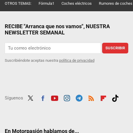
OTROS TEMAS:
Fórmula1
Coches eléctricos
Rumores de coches
RECIBE "Arranca que nos vamos", NUESTRA
NEWSLETTER SEMANAL
SUSCRIBIR
Suscribiéndote aceptas nuestra
política de privacidad
Síguenos
Twit
Fac
Yout
Inst
Tele
RSS
Flip
Tikt
ter
ebo
ube
agra
gra
boar
ok
ok
m
m
d
En Motorpasión hablamos de...