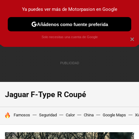
Ya puedes ver más de Motorpasion en Google
PRUEBAS
COCHES ELÉCTRICOS
OBSERVATORIO
F1
Añádenos como fuente preferida
Solo necesitas una cuenta de Google
×
Jaguar F-Type R Coupé
HOY SE HABLA DE
Famosos
Seguridad
Calor
China
Google Maps
Xi