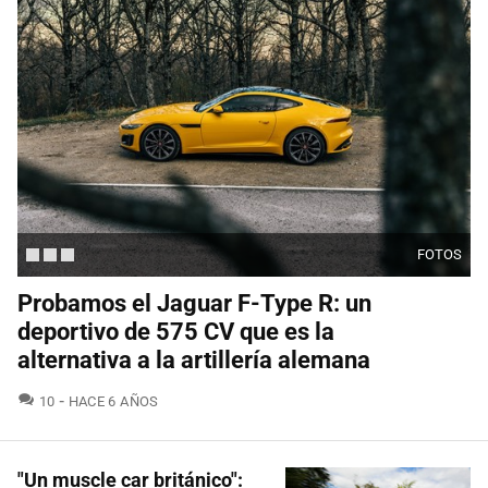
FOTOS
Probamos el Jaguar F-Type R: un
deportivo de 575 CV que es la
alternativa a la artillería alemana
COMENTARIOS
10
HACE 6 AÑOS
"Un muscle car británico":