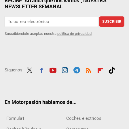
RECIBE "Arranca que nos vamos", NUESTRA
NEWSLETTER SEMANAL
SUSCRIBIR
Suscribiéndote aceptas nuestra
política de privacidad
Síguenos
Twit
Fac
Yout
Inst
Tele
RSS
Flip
Tikt
ter
ebo
ube
agra
gra
boar
ok
ok
m
m
d
En Motorpasión hablamos de...
Fórmula1
Coches eléctricos