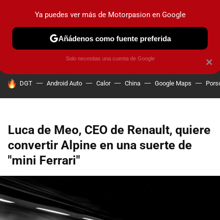
Ya puedes ver más de Motorpasion en Google
PRUEBAS
COCHES ELÉCTRICOS
OBSERVATORIO
F1
Añádenos como fuente preferida
Solo necesitas una cuenta de Google
×
HOY SE HABLA DE
DGT
Android Auto
Calor
China
Google Maps
Pors
Luca de Meo, CEO de Renault, quiere
convertir Alpine en una suerte de
"mini Ferrari"