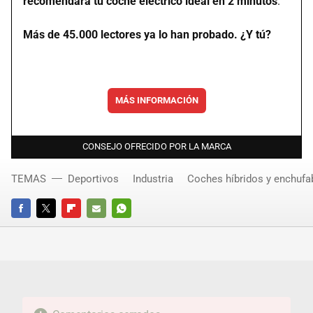
recomendará tu coche eléctrico ideal en 2 minutos
.
Más de 45.000 lectores ya lo han probado. ¿Y tú?
MÁS INFORMACIÓN
CONSEJO OFRECIDO POR LA MARCA
TEMAS
Deportivos
Industria
Coches híbridos y enchufa
FACEBOOK
TWITTER
FLIPBOARD
E-
WHATSAPP
MAIL