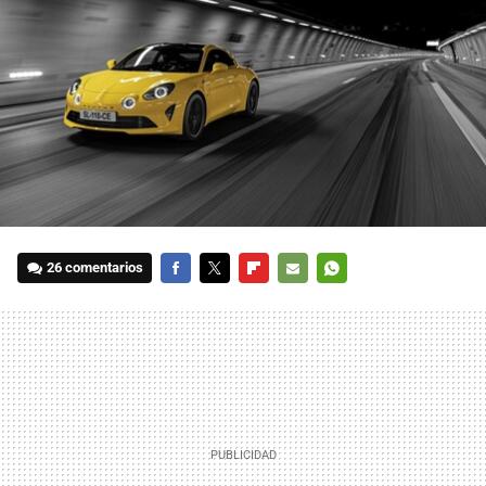
26 comentarios
FACEBOOK
TWITTER
FLIPBOARD
E-
WHATSAPP
MAIL