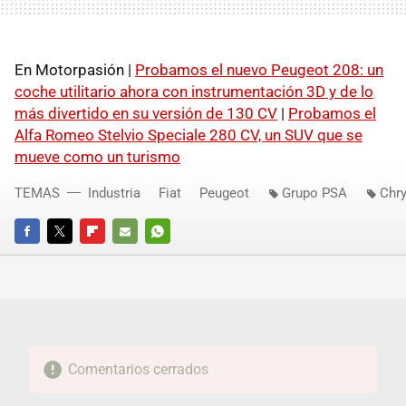
En Motorpasión |
Probamos el nuevo Peugeot 208: un
coche utilitario ahora con instrumentación 3D y de lo
más divertido en su versión de 130 CV
|
Probamos el
Alfa Romeo Stelvio Speciale 280 CV, un SUV que se
mueve como un turismo
TEMAS
Industria
Fiat
Peugeot
Grupo PSA
Chry
FACEBOOK
TWITTER
FLIPBOARD
E-
WHATSAPP
MAIL
Comentarios cerrados