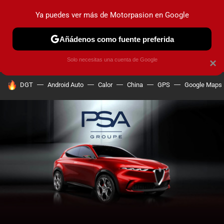
Ya puedes ver más de Motorpasion en Google
PRUEBAS
COCHES ELÉCTRICOS
OBSERVATORIO
F1
Añádenos como fuente preferida
Solo necesitas una cuenta de Google
×
HOY SE HABLA DE
DGT
Android Auto
Calor
China
GPS
Google Maps