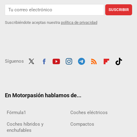
SUSCRIBIR
Suscribiéndote aceptas nuestra
política de privacidad
Síguenos
Twit
Fac
Yout
Inst
Tele
RSS
Flip
Tikt
ter
ebo
ube
agra
gra
boar
ok
ok
m
m
d
En Motorpasión hablamos de...
Fórmula1
Coches eléctricos
Coches híbridos y
Compactos
enchufables