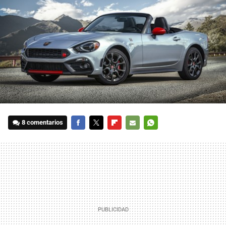
8 comentarios
FACEBOOK
TWITTER
FLIPBOARD
E-
WHATSAPP
MAIL