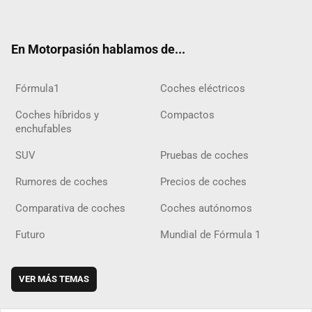
ter
ebo
ube
agra
gra
boar
ok
ok
m
m
d
En Motorpasión hablamos de...
Fórmula1
Coches eléctricos
Coches híbridos y
Compactos
enchufables
SUV
Pruebas de coches
Rumores de coches
Precios de coches
Comparativa de coches
Coches autónomos
Futuro
Mundial de Fórmula 1
VER MÁS TEMAS