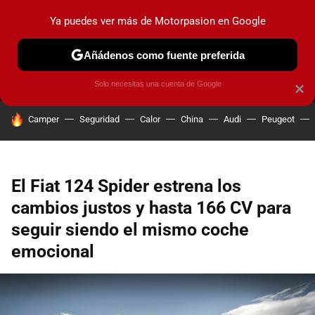
Ya puedes ver más de Motorpasion en Google
MENÚ
NUEVO
Añádenos como fuente preferida
PRUEBAS
COCHES ELÉCTRICOS
OBSERVATORIO
F1
Solo necesitas una cuenta de Google
×
HOY SE HABLA DE
Camper
Seguridad
Calor
China
Audi
Peugeot
El Fiat 124 Spider estrena los
cambios justos y hasta 166 CV para
seguir siendo el mismo coche
emocional