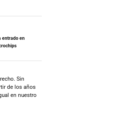
a entrado en
icrochips
erecho. Sin
tir de los años
igual en nuestro