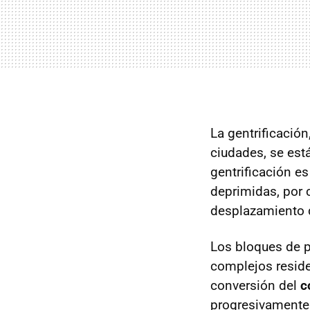
La gentrificació
ciudades, se está
gentrificación e
deprimidas, por c
desplazamiento d
Los bloques de p
complejos reside
conversión del
c
progresivamente 