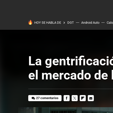
HOY SE HABLA DE
DGT
Android Auto
Calo
La gentrificaci
el mercado de 
27 comentarios
FACEBOOK
TWITTER
FLIPBOARD
E-
MAIL