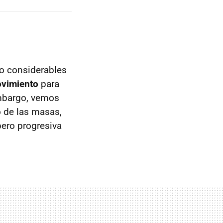
o considerables
ovimiento
para
embargo, vemos
o de las masas,
pero progresiva