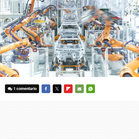
1 comentario
FACEBOOK
TWITTER
FLIPBOARD
E-
WHATSAPP
MAIL