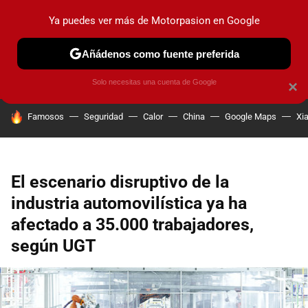
Ya puedes ver más de Motorpasion en Google
PRUEBAS
COCHES ELÉCTRICOS
OBSERVATORIO
F1
Añádenos como fuente preferida
Solo necesitas una cuenta de Google
×
HOY SE HABLA DE
Famosos
Seguridad
Calor
China
Google Maps
Xi
El escenario disruptivo de la
industria automovilística ya ha
afectado a 35.000 trabajadores,
según UGT