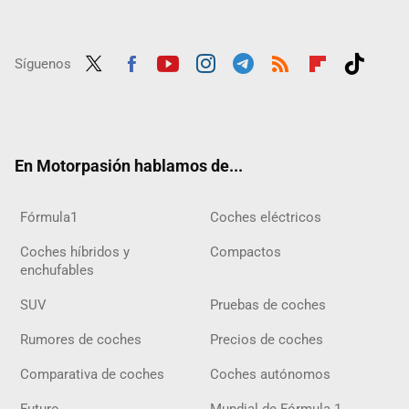
Síguenos
Twit
Fac
Yout
Inst
Tele
RSS
Flip
Tikt
ter
ebo
ube
agra
gra
boar
ok
ok
m
m
d
En Motorpasión hablamos de...
Fórmula1
Coches eléctricos
Coches híbridos y
Compactos
enchufables
SUV
Pruebas de coches
Rumores de coches
Precios de coches
Comparativa de coches
Coches autónomos
Futuro
Mundial de Fórmula 1