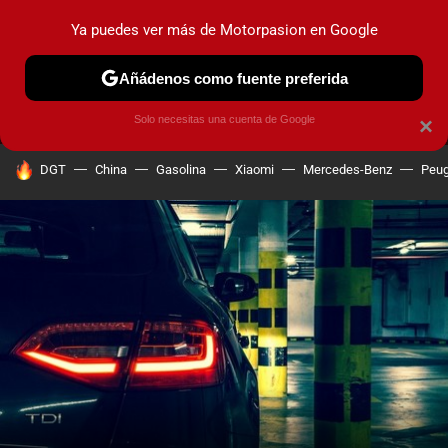
Ya puedes ver más de Motorpasion en Google
MENÚ
NUEVO
Añádenos como fuente preferida
PRUEBAS
COCHES ELÉCTRICOS
OBSERVATORIO
F1
Solo necesitas una cuenta de Google
×
HOY SE HABLA DE
DGT
China
Gasolina
Xiaomi
Mercedes-Benz
Peug