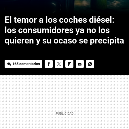
El temor a los coches diésel:
los consumidores ya no los
quieren y su ocaso se precipita
165 comentarios
FACEBOOK
TWITTER
FLIPBOARD
E-
WHATSAPP
MAIL