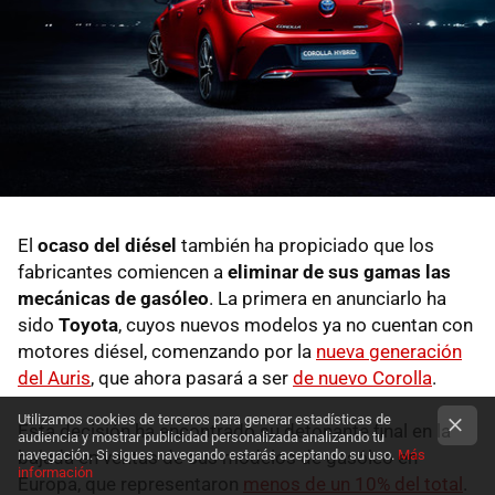
El
ocaso del diésel
también ha propiciado que los
fabricantes comiencen a
eliminar de sus gamas las
mecánicas de gasóleo
. La primera en anunciarlo ha
sido
Toyota
, cuyos nuevos modelos ya no cuentan con
motores diésel, comenzando por la
nueva generación
del Auris
, que ahora pasará a ser
de nuevo Corolla
.
Utilizamos cookies de terceros para generar estadísticas de
Esta decisión ha encontrado su detonante final en la
audiencia y mostrar publicidad personalizada analizando tu
navegación. Si sigues navegando estarás aceptando su uso.
Más
bajada en ventas de sus modelos de gasóleo en
información
Europa, que representaron
menos de un 10% del total
.