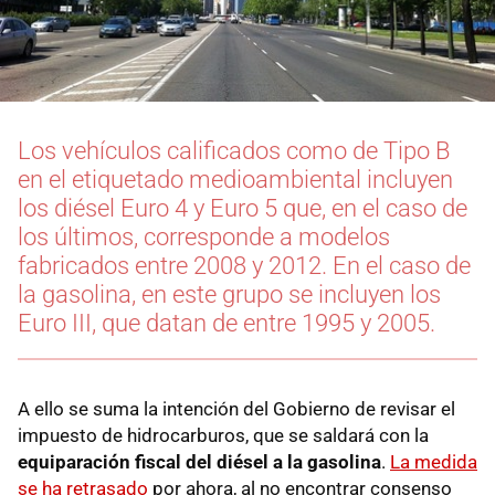
Los vehículos calificados como de Tipo B
en el etiquetado medioambiental incluyen
los diésel Euro 4 y Euro 5 que, en el caso de
los últimos, corresponde a modelos
fabricados entre 2008 y 2012. En el caso de
la gasolina, en este grupo se incluyen los
Euro III, que datan de entre 1995 y 2005.
A ello se suma la intención del Gobierno de revisar el
impuesto de hidrocarburos, que se saldará con la
equiparación fiscal del diésel a la gasolina
.
La medida
se ha retrasado
por ahora, al no encontrar consenso