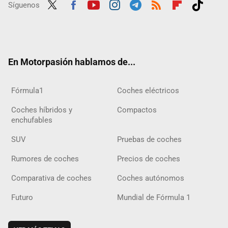
Síguenos
Twit
Fac
Yout
Inst
Tele
RSS
Flip
Tikt
ter
ebo
ube
agra
gra
boar
ok
ok
m
m
d
En Motorpasión hablamos de...
Fórmula1
Coches eléctricos
Coches híbridos y
Compactos
enchufables
SUV
Pruebas de coches
Rumores de coches
Precios de coches
Comparativa de coches
Coches autónomos
Futuro
Mundial de Fórmula 1