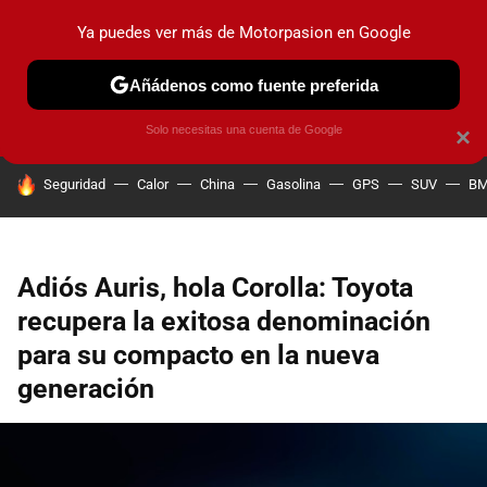
Ya puedes ver más de Motorpasion en Google
PRUEBAS
COCHES ELÉCTRICOS
OBSERVATORIO
F1
Añádenos como fuente preferida
Solo necesitas una cuenta de Google
×
HOY SE HABLA DE
Seguridad
Calor
China
Gasolina
GPS
SUV
B
Adiós Auris, hola Corolla: Toyota
recupera la exitosa denominación
para su compacto en la nueva
generación