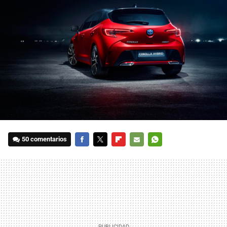
50 comentarios
FACEBOOK
TWITTER
FLIPBOARD
E-
WHATSAPP
MAIL