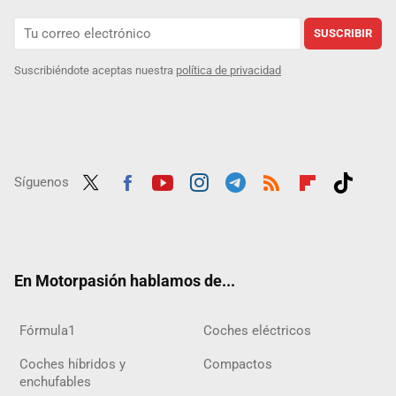
SUSCRIBIR
Suscribiéndote aceptas nuestra
política de privacidad
Síguenos
Twit
Fac
Yout
Inst
Tele
RSS
Flip
Tikt
ter
ebo
ube
agra
gra
boar
ok
ok
m
m
d
En Motorpasión hablamos de...
Fórmula1
Coches eléctricos
Coches híbridos y
Compactos
enchufables