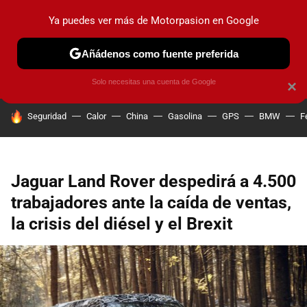
Ya puedes ver más de Motorpasion en Google
PRUEBAS
COCHES ELÉCTRICOS
OBSERVATORIO
F1
Añádenos como fuente preferida
Solo necesitas una cuenta de Google
×
HOY SE HABLA DE
Seguridad
Calor
China
Gasolina
GPS
BMW
F
Jaguar Land Rover despedirá a 4.500
trabajadores ante la caída de ventas,
la crisis del diésel y el Brexit