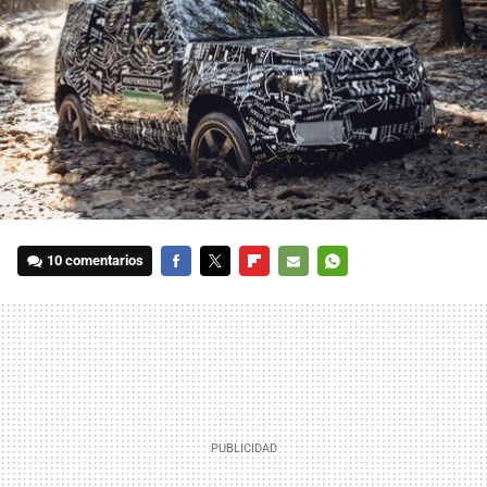
10 comentarios
FACEBOOK
TWITTER
FLIPBOARD
E-
WHATSAPP
MAIL