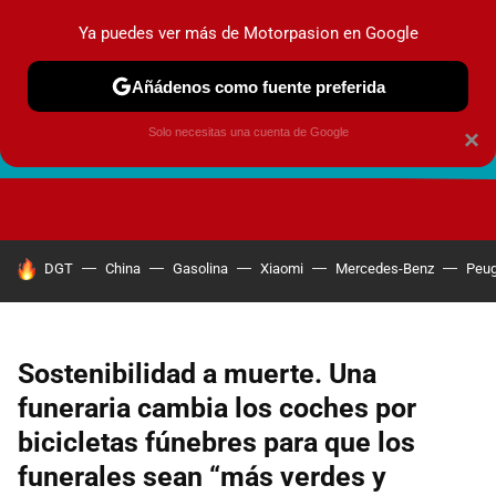
Ya puedes ver más de Motorpasion en Google
Añádenos como fuente preferida
Solo necesitas una cuenta de Google
×
FUTURO URBANO
EN MOVIMIENTO
ENERGÍA
SEGURI
HOY SE HABLA DE
DGT
China
Gasolina
Xiaomi
Mercedes-Benz
Peug
Sostenibilidad a muerte. Una
funeraria cambia los coches por
bicicletas fúnebres para que los
funerales sean “más verdes y