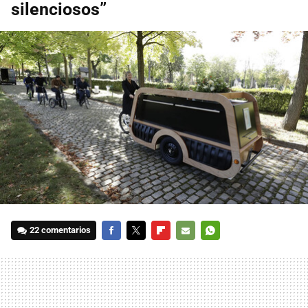
silenciosos”
22 comentarios
FACEBOOK
TWITTER
FLIPBOARD
E-
WHATSAPP
MAIL