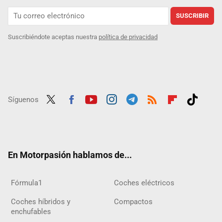
SUSCRIBIR
Suscribiéndote aceptas nuestra
política de privacidad
Síguenos
Twit
Fac
Yout
Inst
Tele
RSS
Flip
Tikt
ter
ebo
ube
agra
gra
boar
ok
ok
m
m
d
En Motorpasión hablamos de...
Fórmula1
Coches eléctricos
Coches híbridos y
Compactos
enchufables