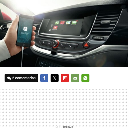
6 comentarios
FACEBOOK
TWITTER
FLIPBOARD
E-
WHATSAPP
MAIL