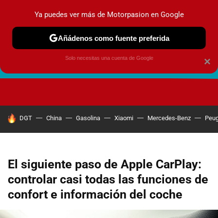
Ya puedes ver más de Motorpasion en Google
Añádenos como fuente preferida
Solo necesitas una cuenta de Google
×
FUTURO URBANO
EN MOVIMIENTO
ENERGÍA
SEGURI
HOY SE HABLA DE
DGT
China
Gasolina
Xiaomi
Mercedes-Benz
Peug
El siguiente paso de Apple CarPlay:
controlar casi todas las funciones de
confort e información del coche