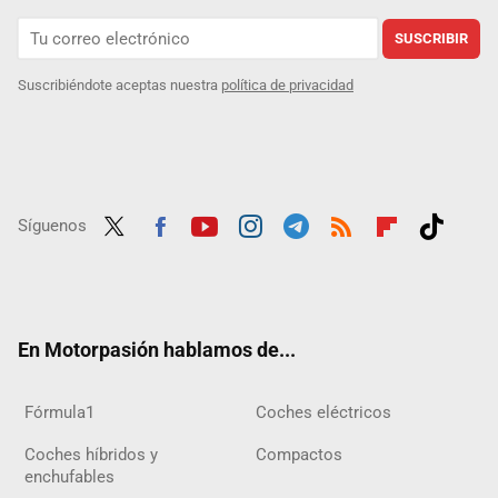
SUSCRIBIR
Suscribiéndote aceptas nuestra
política de privacidad
Síguenos
Twit
Fac
Yout
Inst
Tele
RSS
Flip
Tikt
ter
ebo
ube
agra
gra
boar
ok
ok
m
m
d
En Motorpasión hablamos de...
Fórmula1
Coches eléctricos
Coches híbridos y
Compactos
enchufables