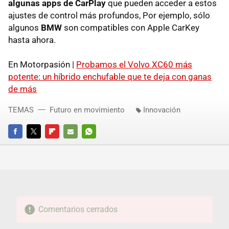
algunas apps de CarPlay
que pueden acceder a estos
ajustes de control más profundos, Por ejemplo, sólo
algunos
BMW
son compatibles con Apple CarKey
hasta ahora.
En Motorpasión |
Probamos el Volvo XC60 más
potente: un híbrido enchufable que te deja con ganas
de más
TEMAS
Futuro en movimiento
Innovación
FACEBOOK
TWITTER
FLIPBOARD
E-
WHATSAPP
MAIL
Comentarios cerrados