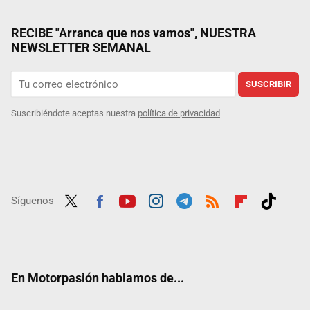
RECIBE "Arranca que nos vamos", NUESTRA
NEWSLETTER SEMANAL
SUSCRIBIR
Suscribiéndote aceptas nuestra
política de privacidad
Síguenos
Twit
Fac
Yout
Inst
Tele
RSS
Flip
Tikt
ter
ebo
ube
agra
gra
boar
ok
ok
m
m
d
En Motorpasión hablamos de...