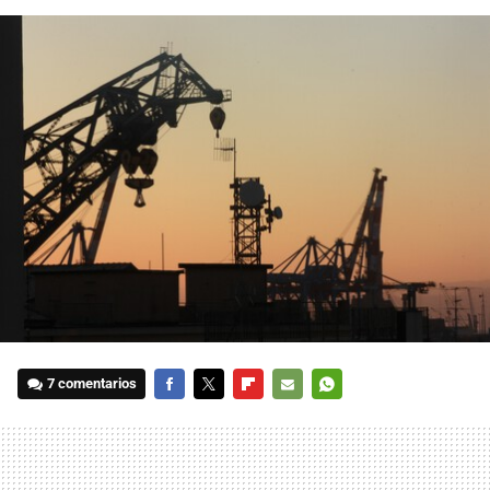
7 comentarios
FACEBOOK
TWITTER
FLIPBOARD
E-
WHATSAPP
MAIL