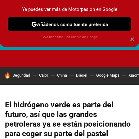
Ya puedes ver más de Motorpasion en Google
Añádenos como fuente preferida
Solo necesitas una cuenta de Google
×
FUTURO URBANO
EN MOVIMIENTO
ENERGÍA
SEGURI
HOY SE HABLA DE
Seguridad
Calor
China
Diésel
Google Maps
Xiaom
El hidrógeno verde es parte del
futuro, así que las grandes
petroleras ya se están posicionando
para coger su parte del pastel