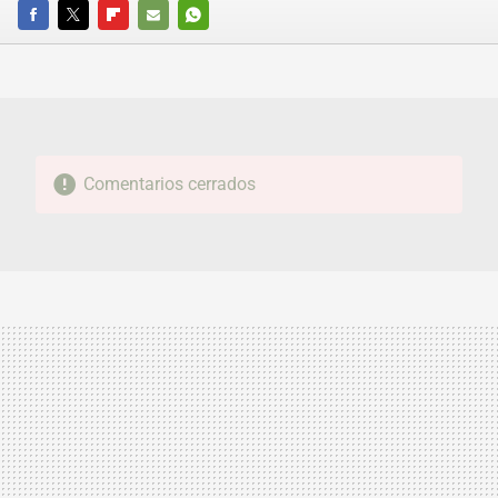
FACEBOOK
TWITTER
FLIPBOARD
E-
WHATSAPP
MAIL
Comentarios cerrados