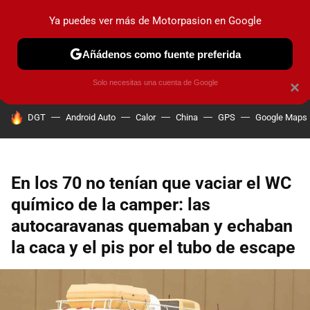
Ya puedes ver más de Motorpasion en Google
PRUEBAS
COCHES ELÉCTRICOS
OBSERVATORIO
F1
Añádenos como fuente preferida
Solo necesitas una cuenta de Google
×
HOY SE HABLA DE
DGT
Android Auto
Calor
China
GPS
Google Maps
En los 70 no tenían que vaciar el WC
químico de la camper: las
autocaravanas quemaban y echaban
la caca y el pis por el tubo de escape