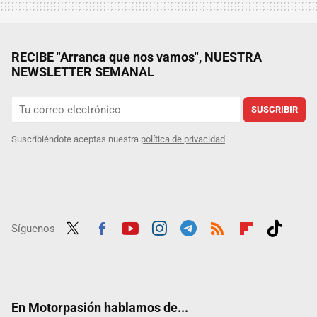
RECIBE "Arranca que nos vamos", NUESTRA
NEWSLETTER SEMANAL
SUSCRIBIR
Suscribiéndote aceptas nuestra
política de privacidad
Síguenos
Twit
Fac
Yout
Inst
Tele
RSS
Flip
Tikt
ter
ebo
ube
agra
gra
boar
ok
ok
m
m
d
En Motorpasión hablamos de...