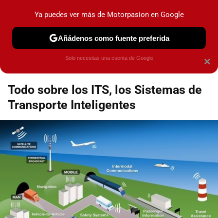
Motorpasión
Contenidos contratados por la
Ya puedes ver más de Motorpasion en Google
marca que se menciona
+info
Añádenos como fuente preferida
Espacio Toyota
Solo necesitas una cuenta de Google
×
Todo sobre los ITS, los Sistemas de
Transporte Inteligentes