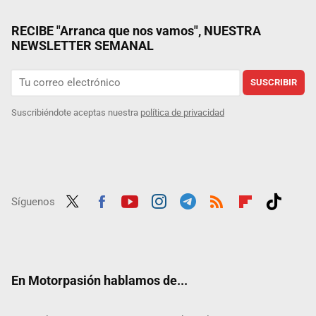
RECIBE "Arranca que nos vamos", NUESTRA
NEWSLETTER SEMANAL
SUSCRIBIR
Suscribiéndote aceptas nuestra
política de privacidad
Síguenos
Twit
Fac
Yout
Inst
Tele
RSS
Flip
Tikt
ter
ebo
ube
agra
gra
boar
ok
ok
m
m
d
En Motorpasión hablamos de...