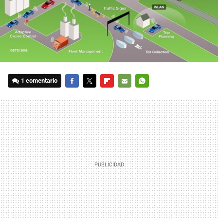
1 comentario
FACEBOOK
TWITTER
FLIPBOARD
E-
WHATSAPP
MAIL