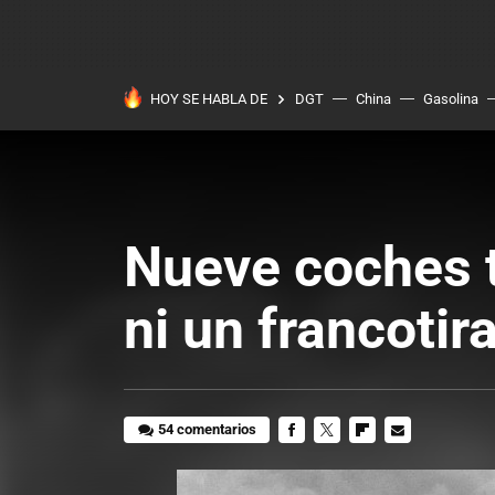
HOY SE HABLA DE
DGT
China
Gasolina
Nueve coches t
ni un francotir
54 comentarios
FACEBOOK
TWITTER
FLIPBOARD
E-
MAIL