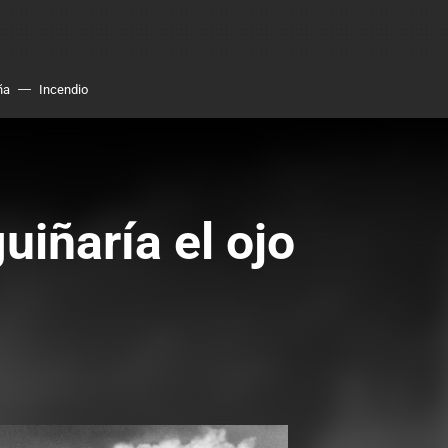
ña
Incendio
uiñaría el ojo