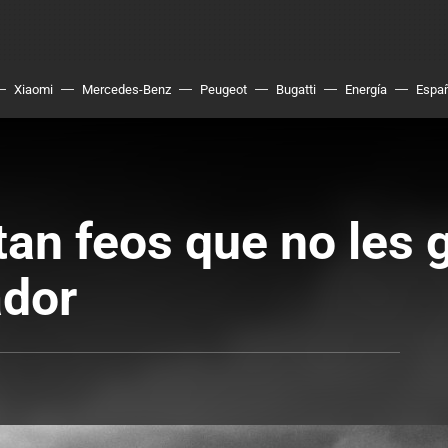
Xiaomi
Mercedes-Benz
Peugeot
Bugatti
Energía
Espa
an feos que no les g
ador