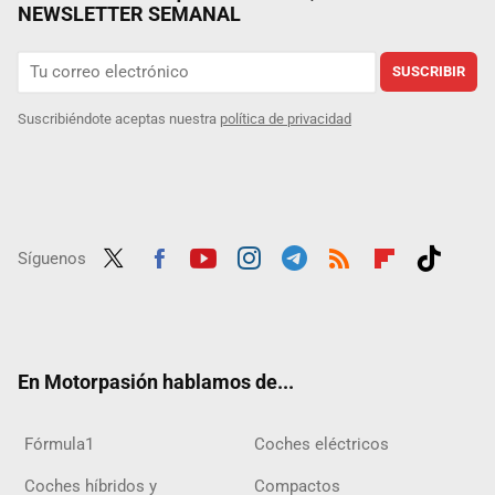
NEWSLETTER SEMANAL
SUSCRIBIR
Suscribiéndote aceptas nuestra
política de privacidad
Síguenos
Twit
Fac
Yout
Inst
Tele
RSS
Flip
Tikt
ter
ebo
ube
agra
gra
boar
ok
ok
m
m
d
En Motorpasión hablamos de...
Fórmula1
Coches eléctricos
Coches híbridos y
Compactos