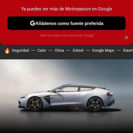
Ya puedes ver más de Motorpasion en Google
PRUEBAS
COCHES ELÉCTRICOS
OBSERVATORIO
F1
Añádenos como fuente preferida
Solo necesitas una cuenta de Google
×
HOY SE HABLA DE
Seguridad
Calor
China
Diésel
Google Maps
Xiaom