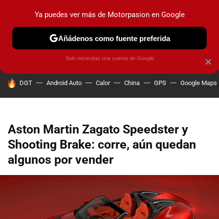
Ya puedes ver más de Motorpasion en Google
PRUEBAS
COCHES ELÉCTRICOS
OBSERVATORIO
F1
Añádenos como fuente preferida
Solo necesitas una cuenta de Google
×
HOY SE HABLA DE
DGT
Android Auto
Calor
China
GPS
Google Maps
Aston Martin Zagato Speedster y
Shooting Brake: corre, aún quedan
algunos por vender