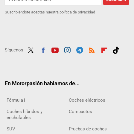
Suscribiéndote aceptas nuestra
política de privacidad
Síguenos
Twit
Fac
Yout
Inst
Tele
RSS
Flip
Tikt
ter
ebo
ube
agra
gra
boar
ok
ok
m
m
d
En Motorpasión hablamos de...
Fórmula1
Coches eléctricos
Coches híbridos y
Compactos
enchufables
SUV
Pruebas de coches