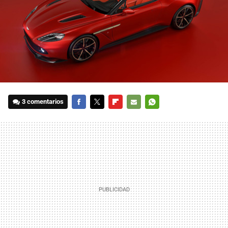
3 comentarios
FACEBOOK
TWITTER
FLIPBOARD
E-
WHATSAPP
MAIL