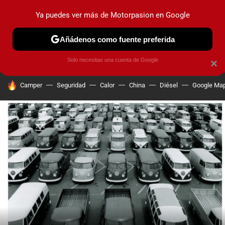
Ya puedes ver más de Motorpasion en Google
PRUEBAS
COCHES ELÉCTRICOS
OBSERVATORIO
F1
Añádenos como fuente preferida
Solo necesitas una cuenta de Google
×
HOY SE HABLA DE
Camper
Seguridad
Calor
China
Diésel
Google Ma