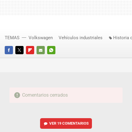
TEMAS
Volkswagen
Vehículos industriales
Historia 
FACEBOOK
TWITTER
FLIPBOARD
E-
WHATSAPP
MAIL
Comentarios cerrados
VER
19 COMENTARIOS