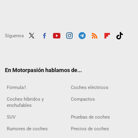
Síguenos
Twit
Fac
Yout
Inst
Tele
RSS
Flip
Tikt
ter
ebo
ube
agra
gra
boar
ok
ok
m
m
d
En Motorpasión hablamos de...
Fórmula1
Coches eléctricos
Coches híbridos y
Compactos
enchufables
SUV
Pruebas de coches
Rumores de coches
Precios de coches