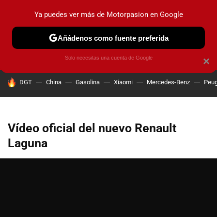
Ya puedes ver más de Motorpasion en Google
PRUEBAS
COCHES ELÉCTRICOS
OBSERVATORIO
F1
Añádenos como fuente preferida
Solo necesitas una cuenta de Google
×
HOY SE HABLA DE
DGT
China
Gasolina
Xiaomi
Mercedes-Benz
Peug
Vídeo oficial del nuevo Renault
Laguna