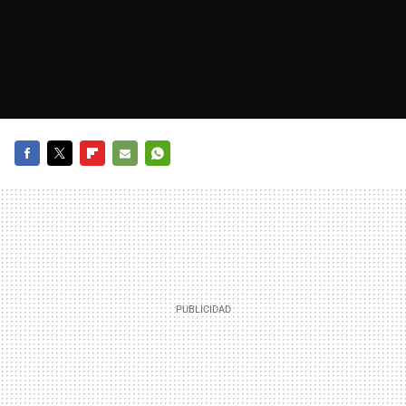
FACEBOOK
TWITTER
FLIPBOARD
E-
WHATSAPP
MAIL