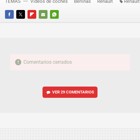
TEMAS
Vídeos de coches
Berlinas
Renault
Renault
FACEBOOK
TWITTER
FLIPBOARD
E-
WHATSAPP
MAIL
Comentarios cerrados
VER
29 COMENTARIOS