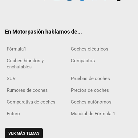
Twit
Fac
Yout
Inst
Tele
RSS
Flip
Tikt
ter
ebo
ube
agra
gra
boar
ok
ok
m
m
d
En Motorpasión hablamos de...
Fórmula1
Coches eléctricos
Coches híbridos y
Compactos
enchufables
SUV
Pruebas de coches
Rumores de coches
Precios de coches
Comparativa de coches
Coches autónomos
Futuro
Mundial de Fórmula 1
VER MÁS TEMAS