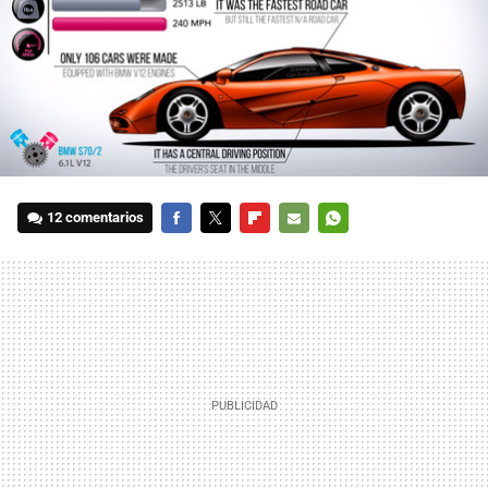
12 comentarios
FACEBOOK
TWITTER
FLIPBOARD
E-
WHATSAPP
MAIL