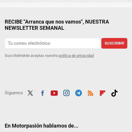
RECIBE "Arranca que nos vamos", NUESTRA
NEWSLETTER SEMANAL
SUSCRIBIR
Suscribiéndote aceptas nuestra
política de privacidad
Síguenos
Twit
Fac
Yout
Inst
Tele
RSS
Flip
Tikt
ter
ebo
ube
agra
gra
boar
ok
ok
m
m
d
En Motorpasión hablamos de...