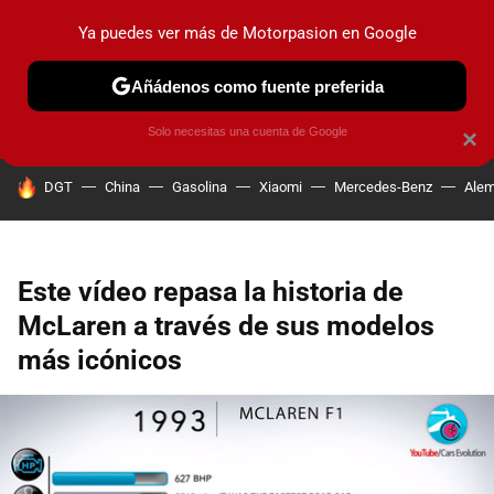
Ya puedes ver más de Motorpasion en Google
PRUEBAS
COCHES ELÉCTRICOS
OBSERVATORIO
F1
Añádenos como fuente preferida
Solo necesitas una cuenta de Google
×
HOY SE HABLA DE
DGT
China
Gasolina
Xiaomi
Mercedes-Benz
Alem
Este vídeo repasa la historia de
McLaren a través de sus modelos
más icónicos