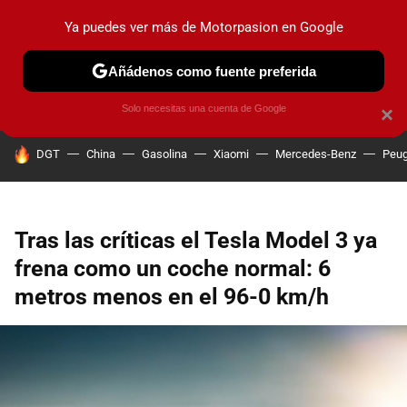
Ya puedes ver más de Motorpasion en Google
PRUEBAS
COCHES ELÉCTRICOS
OBSERVATORIO
F1
Añádenos como fuente preferida
Solo necesitas una cuenta de Google
×
HOY SE HABLA DE
DGT
China
Gasolina
Xiaomi
Mercedes-Benz
Peug
Tras las críticas el Tesla Model 3 ya
frena como un coche normal: 6
metros menos en el 96-0 km/h