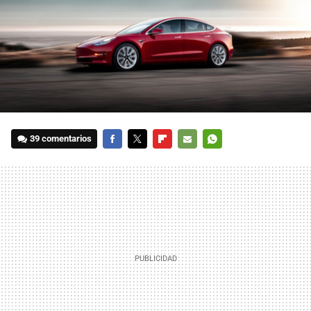
39 comentarios
FACEBOOK
TWITTER
FLIPBOARD
E-
WHATSAPP
MAIL