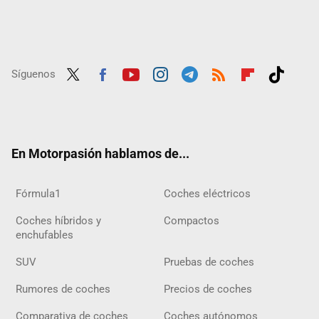
Síguenos
Twit
Fac
Yout
Inst
Tele
RSS
Flip
Tikt
ter
ebo
ube
agra
gra
boar
ok
ok
m
m
d
En Motorpasión hablamos de...
Fórmula1
Coches eléctricos
Coches híbridos y
Compactos
enchufables
SUV
Pruebas de coches
Rumores de coches
Precios de coches
Comparativa de coches
Coches autónomos