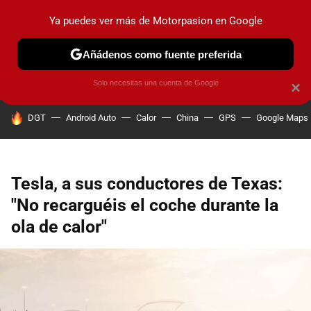
Ya puedes ver más de Motorpasion en Google
PRUEBAS
COCHES ELÉCTRICOS
OBSERVATORIO
F1
Añádenos como fuente preferida
Solo necesitas una cuenta de Google
×
HOY SE HABLA DE
DGT
Android Auto
Calor
China
GPS
Google Maps
Tesla, a sus conductores de Texas:
"No recarguéis el coche durante la
ola de calor"