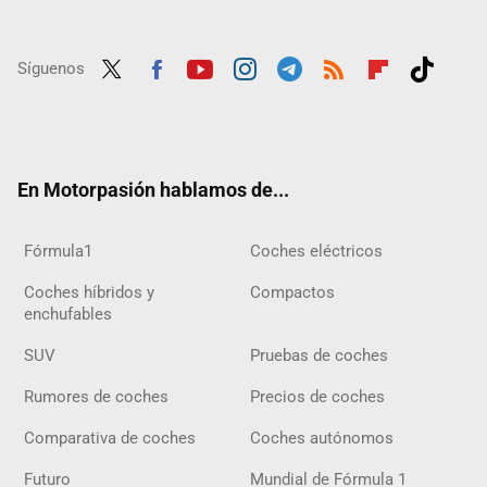
Síguenos
Twit
Fac
Yout
Inst
Tele
RSS
Flip
Tikt
ter
ebo
ube
agra
gra
boar
ok
ok
m
m
d
En Motorpasión hablamos de...
Fórmula1
Coches eléctricos
Coches híbridos y
Compactos
enchufables
SUV
Pruebas de coches
Rumores de coches
Precios de coches
Comparativa de coches
Coches autónomos
Futuro
Mundial de Fórmula 1