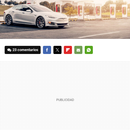
23 comentarios
FACEBOOK
TWITTER
FLIPBOARD
E-
WHATSAPP
MAIL