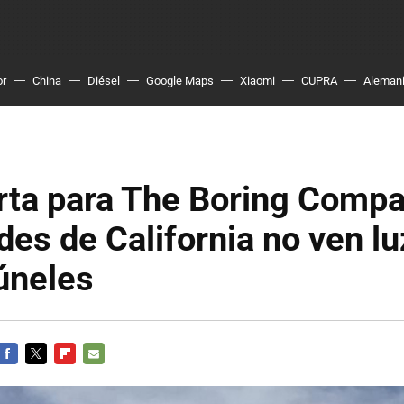
or
China
Diésel
Google Maps
Xiaomi
CUPRA
Aleman
rta para The Boring Compa
des de California no ven luz
úneles
FACEBOOK
TWITTER
FLIPBOARD
E-
MAIL