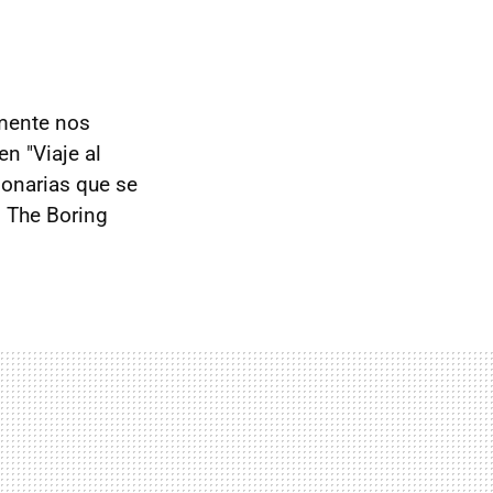
mente nos
n "Viaje al
ionarias que se
o The Boring