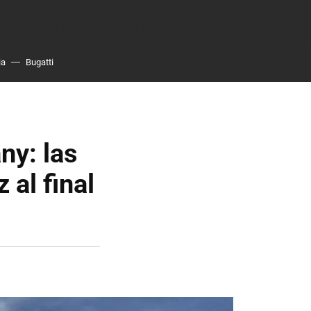
ia
Bugatti
ny: las
 al final