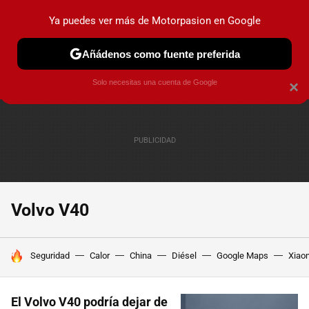
Ya puedes ver más de Motorpasion en Google
PRUEBAS
COCHES ELÉCTRICOS
OBSERVATORIO
F1
Añádenos como fuente preferida
Solo necesitas una cuenta de Google
×
Volvo V40
HOY SE HABLA DE
Seguridad
Calor
China
Diésel
Google Maps
Xiao
El Volvo V40 podría dejar de