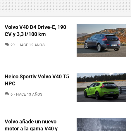
Volvo V40 D4 Drive-E, 190
CV y 3,3 l/100 km
COMENTARIOS
29
HACE 12 AÑOS
Heico Sportiv Volvo V40 T5
HPC
COMENTARIOS
6
HACE 13 AÑOS
Volvo añade un nuevo
motor a la gama V40 y