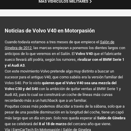
MÁS VEHÍCULOS MILITARES
Noticias de Volvo V40 en Motorpasión
Cuando todavía estamos a tres meses de que empiece el
Salón de
Ginebra de 2012
, las marcas empiezan a ponernos los dientes largos con
anticipos de lo que veremos en el Salón. El
Volvo V40
que el fabricante
sueco llevará allí podría, según los rumores,
rivalizar con el BMW Serie 1
y el Audi A3
.
Con este movimiento Volvo pretende algo muy distinto a buscar un
sucesor para el antiguo V40, que como sabéis era la versión familiar del
Volvo S40. Por lo visto
quieren que el Volvo V40 sea una mezcla del
Volvo C30 y del S40
con la ambición de quitar ventas al BMW Serie 1 y
Audi A3, para lo cual se construirá un coche de líneas más curvas
recordando más a un hatchback que a un familiar.
Poquitas cosas más podemos dilucidar a través de la sábana, solo que a
pesar de una posible disminución en la longitud del coche, tiene un capó
más largo que un día sin pan. Solo nos queda esperar al
Salón de Ginebra
que se celebrará del
8 al 18 de marzo
del cercano año que viene.
Vía |
EgmCarTech
En Motorpasión |
Salón de Ginebra