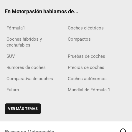
ok
m
m
d
En Motorpasión hablamos de...
Fórmula1
Coches eléctricos
Coches híbridos y
Compactos
enchufables
SUV
Pruebas de coches
Rumores de coches
Precios de coches
Comparativa de coches
Coches autónomos
Futuro
Mundial de Fórmula 1
VER MÁS TEMAS