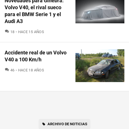
Novedades para Ginebra:
Volvo V40, el rival sueco
para el BMW Serie 1 y el
Audi A3
COMENTARIOS
18
HACE 15 AÑOS
Accidente real de un Volvo
V40 a 100 Km/h
COMENTARIOS
46
HACE 18 AÑOS
ARCHIVO DE NOTICIAS