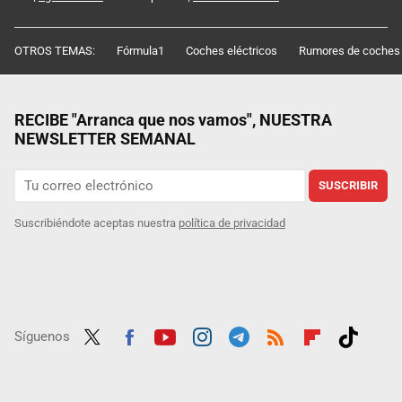
OTROS TEMAS:
Fórmula1
Coches eléctricos
Rumores de coches
RECIBE "Arranca que nos vamos", NUESTRA
NEWSLETTER SEMANAL
SUSCRIBIR
Suscribiéndote aceptas nuestra
política de privacidad
Síguenos
Twit
Fac
Yout
Inst
Tele
RSS
Flip
Tikt
ter
ebo
ube
agra
gra
boar
ok