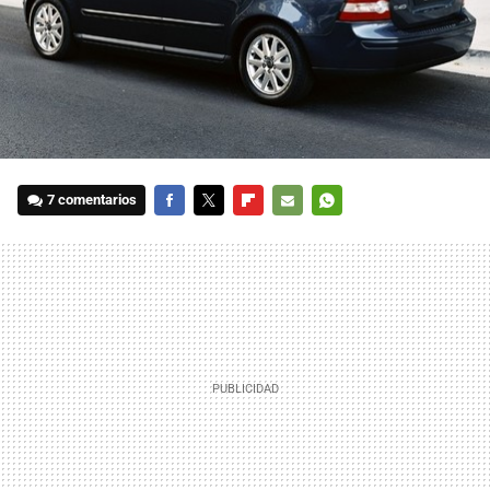
7 comentarios
FACEBOOK
TWITTER
FLIPBOARD
E-
WHATSAPP
MAIL