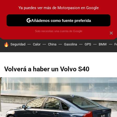
Ya puedes ver más de Motorpasion en Google
PRUEBAS
COCHES ELÉCTRICOS
OBSERVATORIO
F1
Añádenos como fuente preferida
Solo necesitas una cuenta de Google
×
HOY SE HABLA DE
Seguridad
Calor
China
Gasolina
GPS
BMW
F
Volverá a haber un Volvo S40