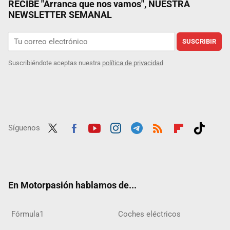
RECIBE "Arranca que nos vamos", NUESTRA
NEWSLETTER SEMANAL
SUSCRIBIR
Suscribiéndote aceptas nuestra
política de privacidad
Síguenos
Twit
Fac
Yout
Inst
Tele
RSS
Flip
Tikt
ter
ebo
ube
agra
gra
boar
ok
ok
m
m
d
En Motorpasión hablamos de...
Fórmula1
Coches eléctricos