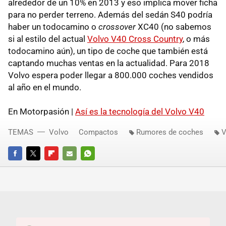
alrededor de un 10% en 2013 y eso implica mover ficha
para no perder terreno. Además del sedán S40 podría
haber un todocamino o
crossover
XC40 (no sabemos
si al estilo del actual
Volvo V40 Cross Country
, o más
todocamino aún), un tipo de coche que también está
captando muchas ventas en la actualidad. Para 2018
Volvo espera poder llegar a 800.000 coches vendidos
al año en el mundo.
En Motorpasión |
Así es la tecnología del Volvo V40
TEMAS
Volvo
Compactos
Rumores de coches
V
FACEBOOK
TWITTER
FLIPBOARD
E-
WHATSAPP
MAIL