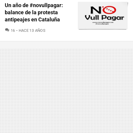
Un año de #novullpagar:
balance de la protesta
antipeajes en Cataluña
COMENTARIOS
16
HACE 13 AÑOS