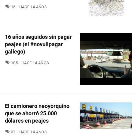
COMENTARIOS
15
HACE 14 AÑOS
16 años seguidos sin pagar
peajes (el #novullpagar
gallego)
COMENTARIOS
105
HACE 14 AÑOS
El camionero neoyorquino
que se ahorró 25.000
dólares en peajes
COMENTARIOS
37
HACE 14 AÑOS