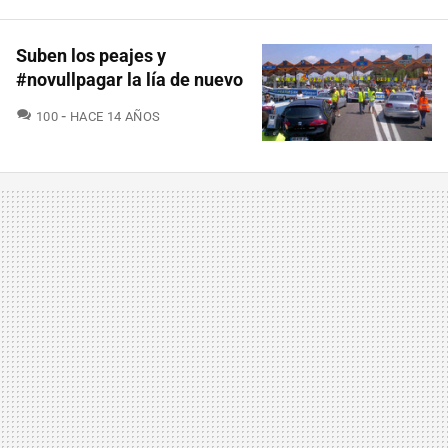
Suben los peajes y
#novullpagar la lía de nuevo
COMENTARIOS
100
HACE 14 AÑOS