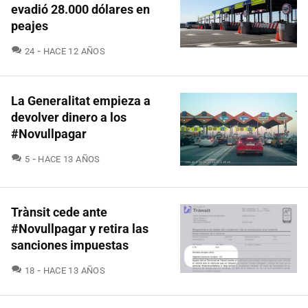
evadió 28.000 dólares en
peajes
COMENTARIOS
24
HACE 12 AÑOS
La Generalitat empieza a
devolver dinero a los
#Novullpagar
COMENTARIOS
5
HACE 13 AÑOS
Trànsit cede ante
#Novullpagar y retira las
sanciones impuestas
COMENTARIOS
18
HACE 13 AÑOS