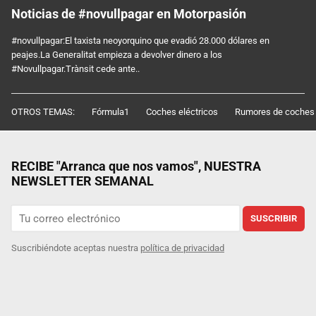
Noticias de #novullpagar en Motorpasión
#novullpagar:El taxista neoyorquino que evadió 28.000 dólares en
peajes.La Generalitat empieza a devolver dinero a los
#Novullpagar.Trànsit cede ante..
OTROS TEMAS:
Fórmula1
Coches eléctricos
Rumores de coches
RECIBE "Arranca que nos vamos", NUESTRA
NEWSLETTER SEMANAL
SUSCRIBIR
Suscribiéndote aceptas nuestra
política de privacidad