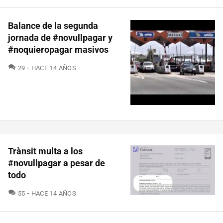
Balance de la segunda
jornada de #novullpagar y
#noquieropagar masivos
COMENTARIOS
29
HACE 14 AÑOS
Trànsit multa a los
#novullpagar a pesar de
todo
COMENTARIOS
55
HACE 14 AÑOS