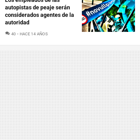
autopistas de peaje serán
considerados agentes de la
autoridad
COMENTARIOS
40
HACE 14 AÑOS