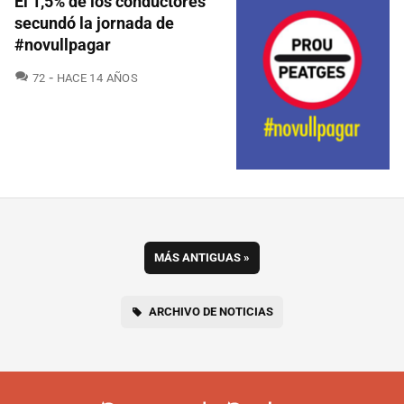
El 1,5% de los conductores
secundó la jornada de
#novullpagar
COMENTARIOS
72
HACE 14 AÑOS
MÁS ANTIGUAS
»
ARCHIVO DE NOTICIAS