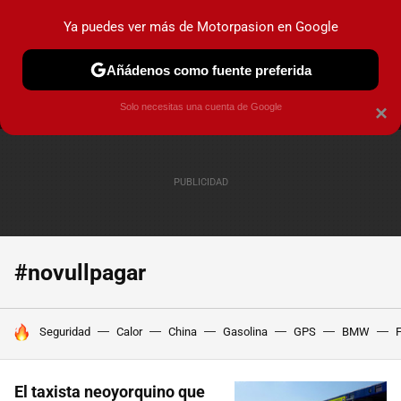
Ya puedes ver más de Motorpasion en Google
MENÚ
NUEVO
Añádenos como fuente preferida
PRUEBAS
COCHES ELÉCTRICOS
OBSERVATORIO
F1
Solo necesitas una cuenta de Google
×
#novullpagar
HOY SE HABLA DE
Seguridad
Calor
China
Gasolina
GPS
BMW
F
El taxista neoyorquino que