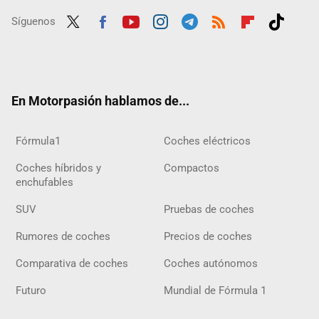
Síguenos
Twit
Fac
Yout
Inst
Tele
RSS
Flip
Tikt
ter
ebo
ube
agra
gra
boar
ok
ok
m
m
d
En Motorpasión hablamos de...
Fórmula1
Coches eléctricos
Coches híbridos y
Compactos
enchufables
SUV
Pruebas de coches
Rumores de coches
Precios de coches
Comparativa de coches
Coches autónomos
Futuro
Mundial de Fórmula 1