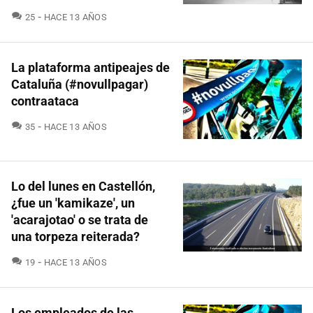
COMENTARIOS
25
HACE 13 AÑOS
La plataforma antipeajes de
Cataluña (#novullpagar)
contraataca
COMENTARIOS
35
HACE 13 AÑOS
Lo del lunes en Castellón,
¿fue un 'kamikaze', un
'acarajotao' o se trata de
una torpeza reiterada?
COMENTARIOS
19
HACE 13 AÑOS
Los empleados de las