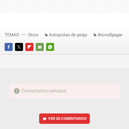
TEMAS
Otros
Autopistas de peaje
#novullpagar
FACEBOOK
TWITTER
FLIPBOARD
E-
WHATSAPP
MAIL
Comentarios cerrados
VER
28 COMENTARIOS