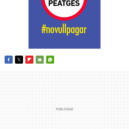
FACEBOOK
TWITTER
FLIPBOARD
E-
WHATSAPP
MAIL