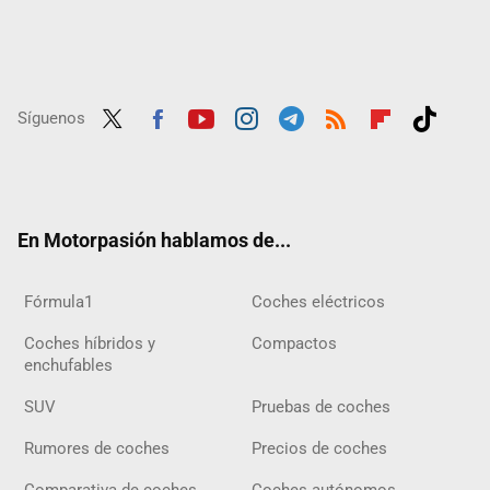
Síguenos
Twit
Fac
Yout
Inst
Tele
RSS
Flip
Tikt
ter
ebo
ube
agra
gra
boar
ok
ok
m
m
d
En Motorpasión hablamos de...
Fórmula1
Coches eléctricos
Coches híbridos y
Compactos
enchufables
SUV
Pruebas de coches
Rumores de coches
Precios de coches