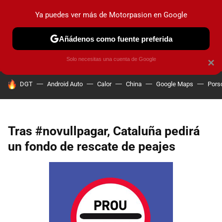
Ya puedes ver más de Motorpasion en Google
PRUEBAS
COCHES ELÉCTRICOS
OBSERVATORIO
F1
Añádenos como fuente preferida
Solo necesitas una cuenta de Google
×
HOY SE HABLA DE
DGT
Android Auto
Calor
China
Google Maps
Pors
Tras #novullpagar, Cataluña pedirá
un fondo de rescate de peajes