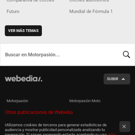
Comparativa de coches
Coches autónomos
Futuro
Mundial de Fórmula 1
VER MÁS TEMAS
BUSCA
SUBIR
Motorpasión
Motorpasión Moto
Otras publicaciones de Webedia
Utilizamos cookies de terceros para generar estadísticas de
audiencia y mostrar publicidad personalizada analizando tu
navegación. Si sigues navegando estarás aceptando su uso.
Más