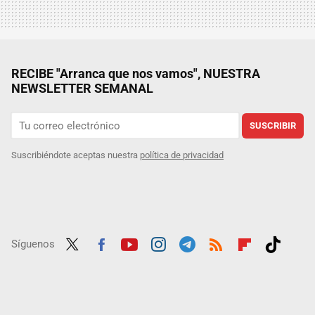
RECIBE "Arranca que nos vamos", NUESTRA
NEWSLETTER SEMANAL
SUSCRIBIR
Suscribiéndote aceptas nuestra
política de privacidad
Síguenos
Twit
Fac
Yout
Inst
Tele
RSS
Flip
Tikt
ter
ebo
ube
agra
gra
boar
ok
ok
m
m
d