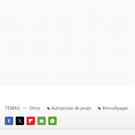
TEMAS
Otros
Autopistas de peaje
#novullpagar
FACEBOOK
TWITTER
FLIPBOARD
E-
WHATSAPP