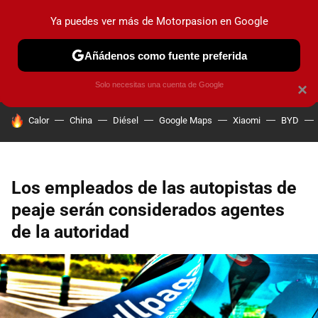
Ya puedes ver más de Motorpasion en Google
PRUEBAS
COCHES ELÉCTRICOS
OBSERVATORIO
F1
Añádenos como fuente preferida
Solo necesitas una cuenta de Google
×
HOY SE HABLA DE
Calor
China
Diésel
Google Maps
Xiaomi
BYD
Los empleados de las autopistas de
peaje serán considerados agentes
de la autoridad