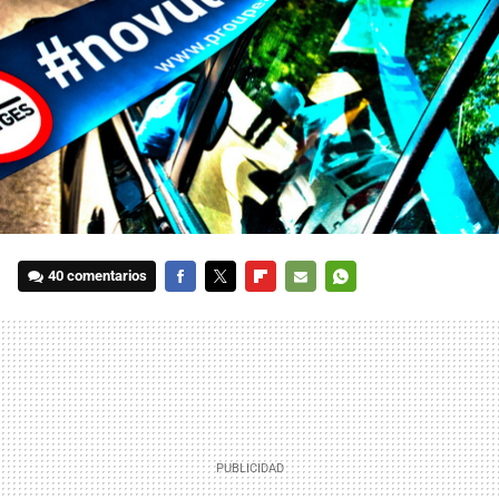
40 comentarios
FACEBOOK
TWITTER
FLIPBOARD
E-
WHATSAPP
MAIL