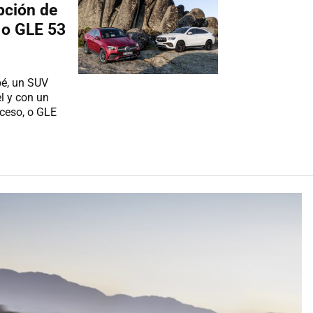
pción de
 o GLE 53
é, un SUV
l y con un
cceso, o GLE