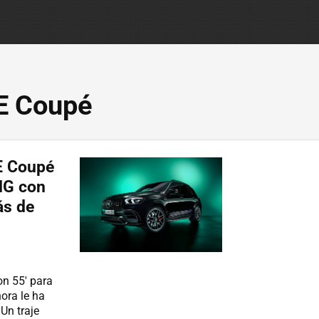
E Coupé
E Coupé
MG con
ás de
on 55' para
ora le ha
Un traje