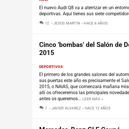
El nuevo Audi Q8 va a aterrizar en un entor
deportivas. Aquí tienes sus siete competido
COMENTARIOS
12
JESÚS MARTÍN
HACE 8 AÑOS
Cinco 'bombas' del Salón de De
2015
DEPORTIVOS
El primero de los grandes salones del automó
sus puertas este año es precisamente el Sal
2015, o NAIAS, que comenzará mañana mi
allí os ofreceremos las principales novedad
antes os queremos...
LEER MÁS »
COMENTARIOS
7
JAVIER ÁLVAREZ
HACE 12 AÑOS