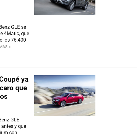
-Benz GLE se
e 4Matic, que
e los 76.400
MÁS »
 Coupé ya
 caro que
ros
-Benz GLE
 antes y que
mium con