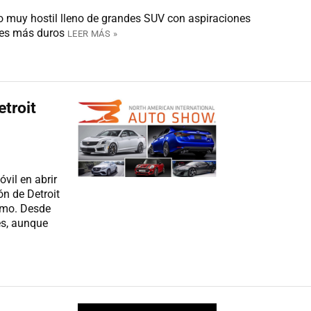
no muy hostil lleno de grandes SUV con aspiraciones
res más duros
LEER MÁS »
troit
vil en abrir
ón de Detroit
smo. Desde
es, aunque