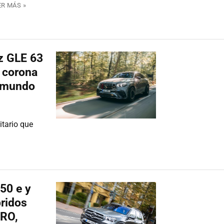
ER MÁS »
z GLE 63
 corona
l mundo
itario que
50 e y
ridos
ERO,