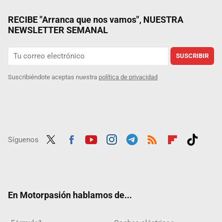
RECIBE "Arranca que nos vamos", NUESTRA
NEWSLETTER SEMANAL
SUSCRIBIR
Suscribiéndote aceptas nuestra
política de privacidad
Síguenos
Twit
Fac
Yout
Inst
Tele
RSS
Flip
Tikt
ter
ebo
ube
agra
gra
boar
ok
ok
m
m
d
En Motorpasión hablamos de...