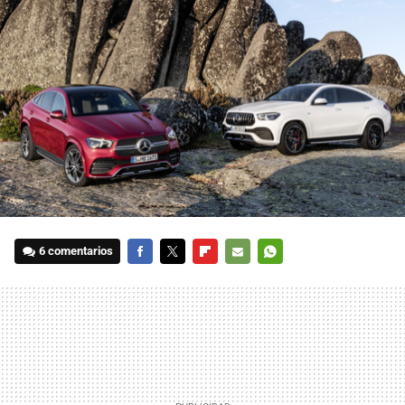
6 comentarios
FACEBOOK
TWITTER
FLIPBOARD
E-
WHATSAPP
MAIL