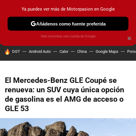
Ya puedes ver más de Motorpasion en Google
PRUEBAS
COCHES ELÉCTRICOS
OBSERVATORIO
F1
Añádenos como fuente preferida
Solo necesitas una cuenta de Google
×
HOY SE HABLA DE
DGT
Android Auto
Calor
China
Google Maps
Pors
El Mercedes-Benz GLE Coupé se
renueva: un SUV cuya única opción
de gasolina es el AMG de acceso o
GLE 53