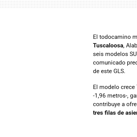
El todocamino má
Tuscaloosa
, Ala
seis modelos SU
comunicado preci
de este GLS.
El modelo crece 7
-1,96 metros-, g
contribuye a ofr
tres filas de asi