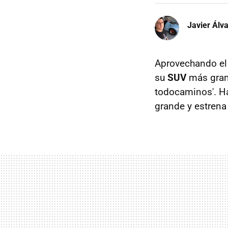
Javier Álv
Aprovechando e
su
SUV
más grand
todocaminos'. H
grande y estrena