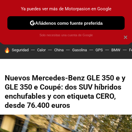
Ya puedes ver más de Motorpasion en Google
PRUEBAS
COCHES ELÉCTRICOS
OBSERVATORIO
F1
Añádenos como fuente preferida
Solo necesitas una cuenta de Google
×
HOY SE HABLA DE
Seguridad
Calor
China
Gasolina
GPS
BMW
F
Nuevos Mercedes-Benz GLE 350 e y
GLE 350 e Coupé: dos SUV híbridos
enchufables y con etiqueta CERO,
desde 76.400 euros