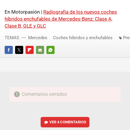
En Motorpasión |
Radiografía de los nuevos coches
híbridos enchufables de Mercedes-Benz: Clase A,
Clase B, GLE y GLC
TEMAS
Mercedes
Coches híbridos y enchufables
Pre
FACEBOOK
TWITTER
FLIPBOARD
E-
WHATSAPP
MAIL
Comentarios cerrados
VER
4 COMENTARIOS