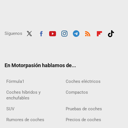
Síguenos
Twit
Fac
Yout
Inst
Tele
RSS
Flip
Tikt
ter
ebo
ube
agra
gra
boar
ok
ok
m
m
d
En Motorpasión hablamos de...
Fórmula1
Coches eléctricos
Coches híbridos y
Compactos
enchufables
SUV
Pruebas de coches
Rumores de coches
Precios de coches