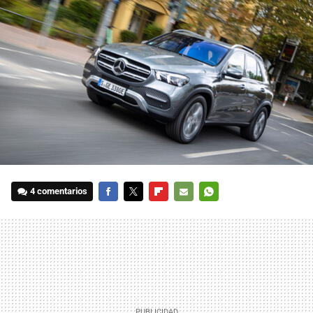
4 comentarios
FACEBOOK
TWITTER
FLIPBOARD
E-
WHATSAPP
MAIL