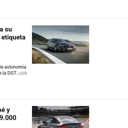
a su
 etiqueta
nte autonomía
e la DGT.
LEER
é y
 9.000