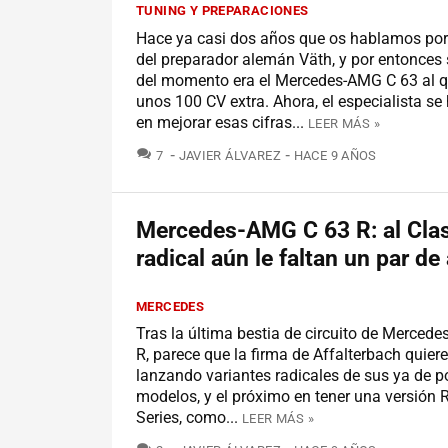
TUNING Y PREPARACIONES
Hace ya casi dos años que os hablamos por
del preparador alemán Väth, y por entonces 
del momento era el Mercedes-AMG C 63 al 
unos 100 CV extra. Ahora, el especialista se
en mejorar esas cifras...
LEER MÁS »
COMENTARIOS
7
JAVIER ÁLVAREZ
HACE 9 AÑOS
Mercedes-AMG C 63 R: al Cla
radical aún le faltan un par de
MERCEDES
Tras la última bestia de circuito de Mercede
R, parece que la firma de Affalterbach quiere
lanzando variantes radicales de sus ya de po
modelos, y el próximo en tener una versión R
Series, como...
LEER MÁS »
COMENTARIOS