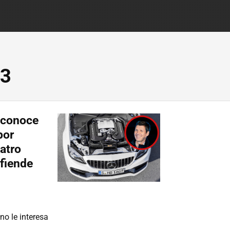
63
econoce
por
atro
efiende
no le interesa