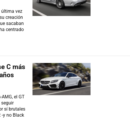
 última vez
su creación
que sacaban
 ha centrado
se C más
 años
s-AMG, el GT
 seguir
r sí brutales
 -y no Black