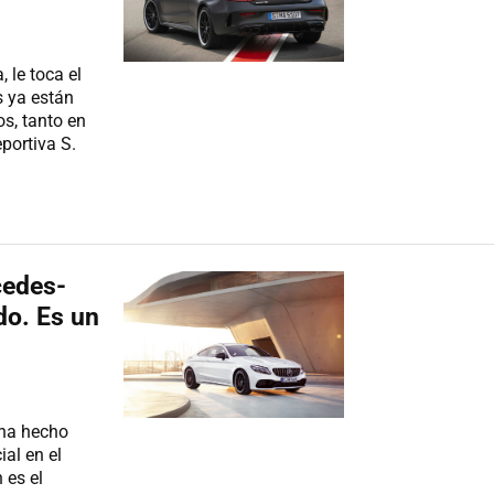
 le toca el
s ya están
s, tanto en
portiva S.
cedes-
do. Es un
ha hecho
al en el
 es el