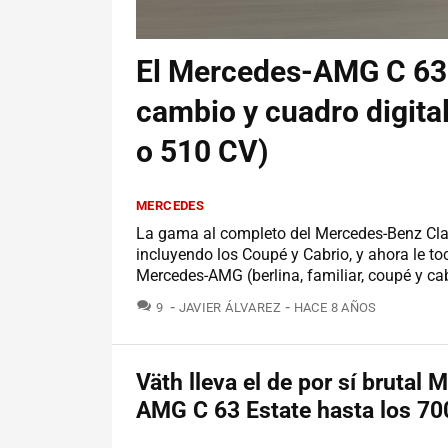
El Mercedes-AMG C 63 
cambio y cuadro digita
o 510 CV)
MERCEDES
La gama al completo del Mercedes-Benz Cla
incluyendo los Coupé y Cabrio, y ahora le toc
Mercedes-AMG (berlina, familiar, coupé y cab
COMENTARIOS
9
JAVIER ÁLVAREZ
HACE 8 AÑOS
Väth lleva el de por sí brutal 
AMG C 63 Estate hasta los 70