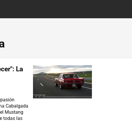
a
cer": La
rpasión
una Cabalgada
 el Mustang
e todas las