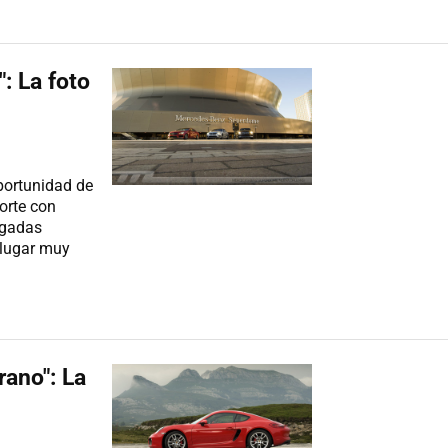
: La foto
portunidad de
orte con
igadas
 lugar muy
rano": La