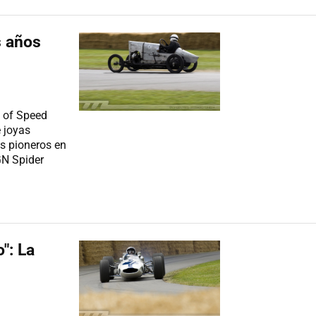
s años
l of Speed
e joyas
os pioneros en
GN Spider
": La