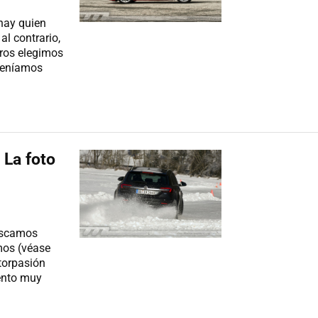
hay quien
al contrario,
tros elegimos
teníamos
 La foto
buscamos
mos (véase
torpasión
ento muy