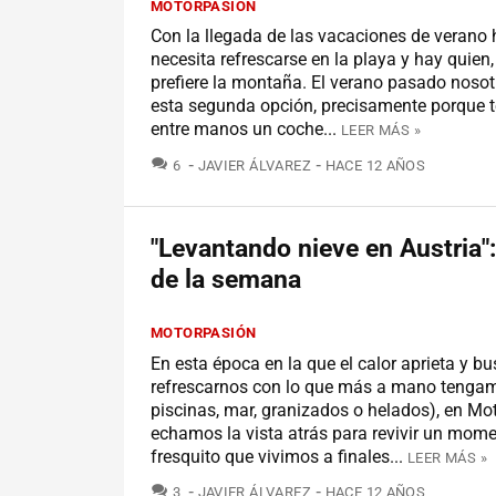
MOTORPASIÓN
Con la llegada de las vacaciones de verano 
necesita refrescarse en la playa y hay quien, 
prefiere la montaña. El verano pasado noso
esta segunda opción, precisamente porque 
entre manos un coche...
LEER MÁS »
COMENTARIOS
6
JAVIER ÁLVAREZ
HACE 12 AÑOS
"Levantando nieve en Austria":
de la semana
MOTORPASIÓN
En esta época en la que el calor aprieta y 
refrescarnos con lo que más a mano tenga
piscinas, mar, granizados o helados), en Mo
echamos la vista atrás para revivir un mom
fresquito que vivimos a finales...
LEER MÁS »
COMENTARIOS
3
JAVIER ÁLVAREZ
HACE 12 AÑOS