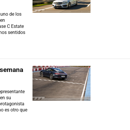
uno de los
 en
ase C Estate
hos sentidos
a semana
epresentante
 en su
 protagonista
no es otro que