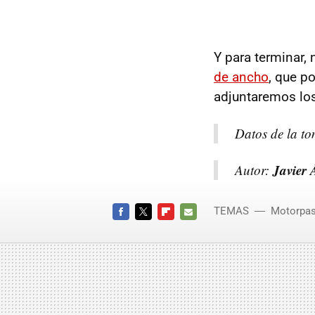
Y para terminar, 
de ancho
, que p
adjuntaremos los
Datos de la t
Javier 
Autor:
TEMAS
Motorpas
FACEBOOK
TWITTER
FLIPBOARD
E-
MAIL