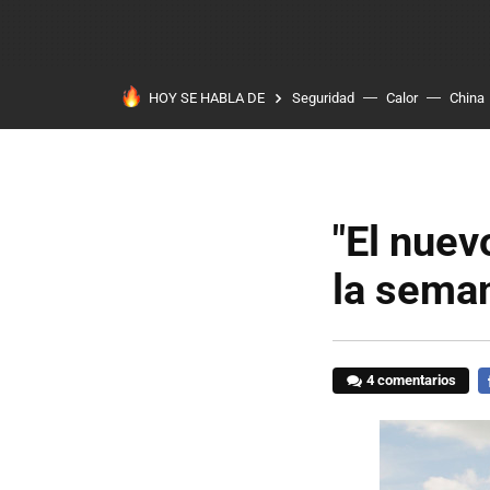
HOY SE HABLA DE
Seguridad
Calor
China
"El nuev
la sema
4 comentarios
F