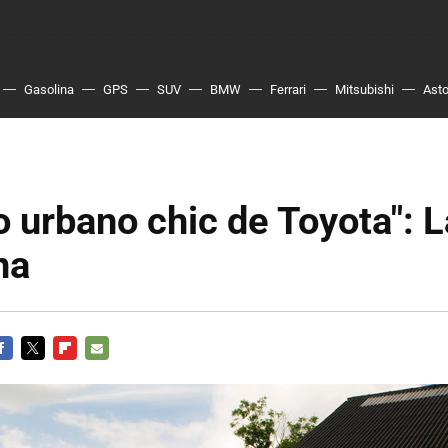
Gasolina
GPS
SUV
BMW
Ferrari
Mitsubishi
Asto
o urbano chic de Toyota": L
na
ACEBOOK
TWITTER
FLIPBOARD
E-
MAIL