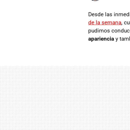
Desde las inmed
de la semana
, c
pudimos conducir
apariencia
y tamb