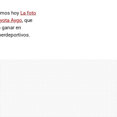
emos hoy
La foto
yota Aygo
, que
a ganar en
perdeportivos.