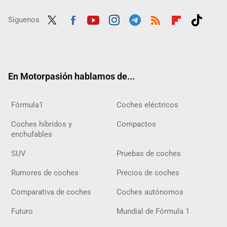
Síguenos
Twit
Fac
Yout
Inst
Tele
RSS
Flip
Tikt
ter
ebo
ube
agra
gra
boar
ok
ok
m
m
d
En Motorpasión hablamos de...
Fórmula1
Coches eléctricos
Coches híbridos y
Compactos
enchufables
SUV
Pruebas de coches
Rumores de coches
Precios de coches
Comparativa de coches
Coches autónomos
Futuro
Mundial de Fórmula 1