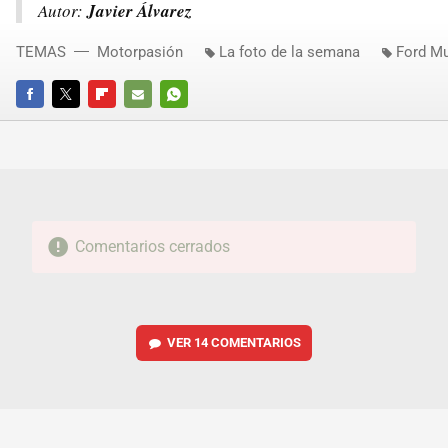
Autor:
Javier Álvarez
TEMAS
Motorpasión
La foto de la semana
Ford M
FACEBOOK
TWITTER
FLIPBOARD
E-
WHATSAPP
MAIL
Comentarios cerrados
VER
14 COMENTARIOS