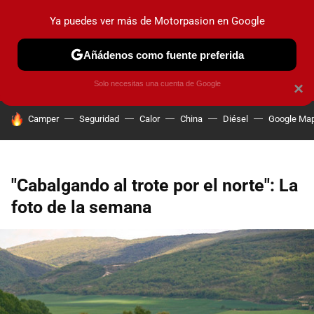
Ya puedes ver más de Motorpasion en Google
PRUEBAS
COCHES ELÉCTRICOS
OBSERVATORIO
F1
Añádenos como fuente preferida
Solo necesitas una cuenta de Google
×
HOY SE HABLA DE
Camper
Seguridad
Calor
China
Diésel
Google Ma
"Cabalgando al trote por el norte": La
foto de la semana