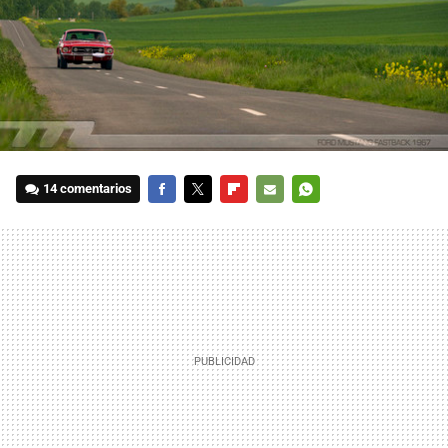
14 comentarios
FACEBOOK
TWITTER
FLIPBOARD
E-
WHATSAPP
MAIL