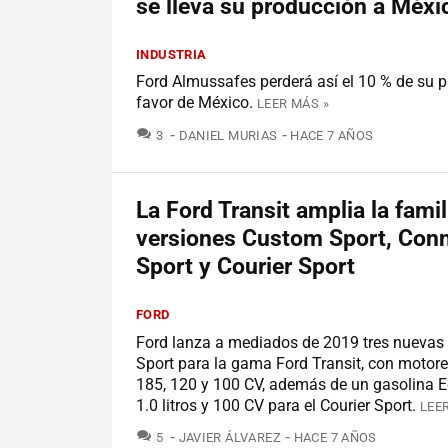
se lleva su producción a Méxi
INDUSTRIA
Ford Almussafes perderá así el 10 % de su 
favor de México.
LEER MÁS »
COMENTARIOS
3
DANIEL MURIAS
HACE 7 AÑOS
La Ford Transit amplia la fami
versiones Custom Sport, Con
Sport y Courier Sport
FORD
Ford lanza a mediados de 2019 tres nuevas 
Sport para la gama Ford Transit, con motore
185, 120 y 100 CV, además de un gasolina 
1.0 litros y 100 CV para el Courier Sport.
LEE
COMENTARIOS
5
JAVIER ÁLVAREZ
HACE 7 AÑOS