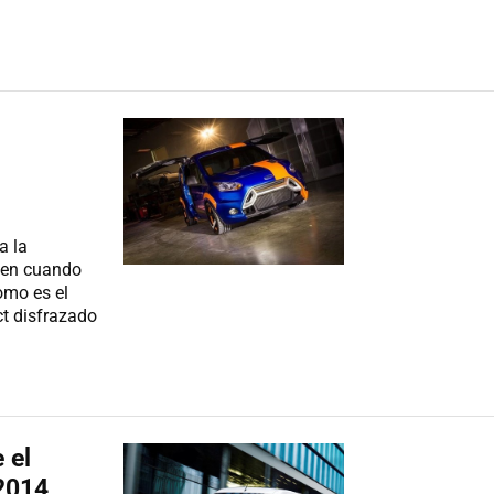
a la
z en cuando
omo es el
ct disfrazado
 el
 2014