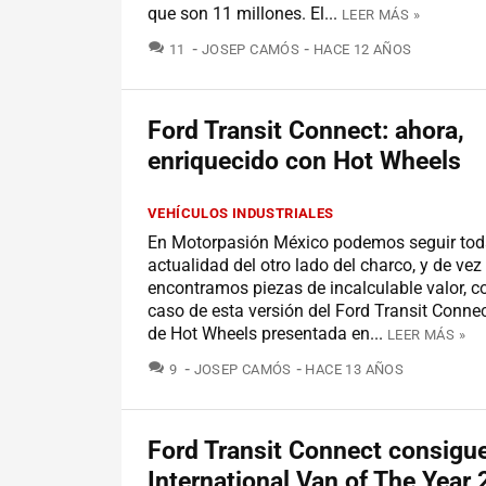
que son 11 millones. El...
LEER MÁS »
COMENTARIOS
11
JOSEP CAMÓS
HACE 12 AÑOS
Ford Transit Connect: ahora,
enriquecido con Hot Wheels
VEHÍCULOS INDUSTRIALES
En Motorpasión México podemos seguir tod
actualidad del otro lado del charco, y de ve
encontramos piezas de incalculable valor, c
caso de esta versión del Ford Transit Conne
de Hot Wheels presentada en...
LEER MÁS »
COMENTARIOS
9
JOSEP CAMÓS
HACE 13 AÑOS
Ford Transit Connect consigue
International Van of The Year