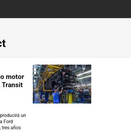
ct
vo motor
 Transit
 producirá un
a Ford
, tres años