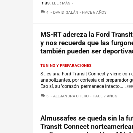
más.
LEER MÁS »
COMENTARIOS
4
DAVID GALÁN
HACE 6 AÑOS
MS-RT adereza la Ford Transi
y nos recuerda que las furgon
también pueden ser deportiva
TUNING Y PREPARACIONES
Si, es una Ford Transit Connect y viene con
anabolizantes, por cortesía del preparador 
Eso sí, su 'corazón' permanece intacto...
LEER
COMENTARIOS
5
ALEJANDRA OTERO
HACE 7 AÑOS
Almussafes se queda sin la fu
Transit Connect norteamerica