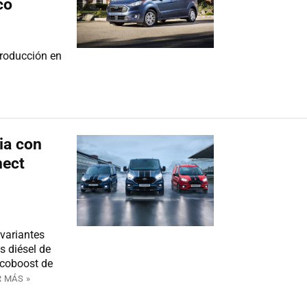
co
producción en
lia con
nect
variantes
s diésel de
Ecoboost de
R MÁS »