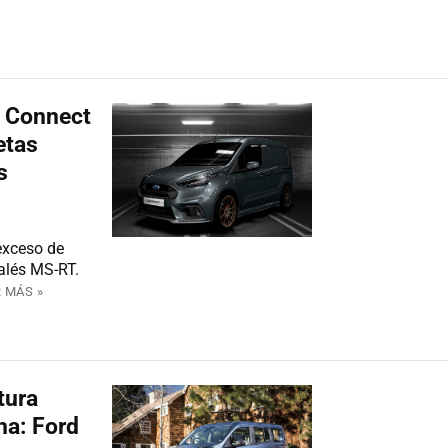
t Connect
etas
s
 exceso de
galés MS-RT.
 MÁS »
tura
na: Ford