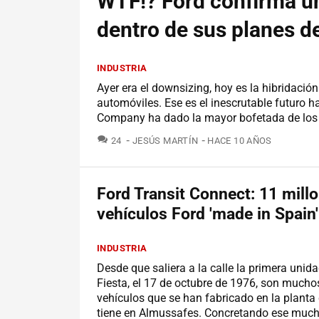
WTF!? Ford confirma u
dentro de sus planes de
INDUSTRIA
Ayer era el downsizing, hoy es la hibridación
automóviles. Ese es el inescrutable futuro h
Company ha dado la mayor bofetada de los 
COMENTARIOS
24
JESÚS MARTÍN
HACE 10 AÑOS
Ford Transit Connect: 11 mill
vehículos Ford 'made in Spain'
INDUSTRIA
Desde que saliera a la calle la primera unida
Fiesta, el 17 de octubre de 1976, son mucho
vehículos que se han fabricado en la planta
tiene en Almussafes. Concretando ese mucho