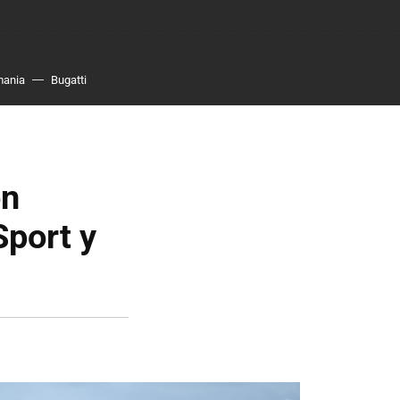
mania
Bugatti
on
Sport y