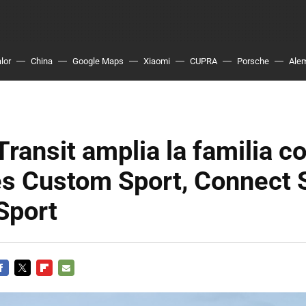
lor
China
Google Maps
Xiaomi
CUPRA
Porsche
Ale
Transit amplia la familia c
s Custom Sport, Connect 
Sport
ACEBOOK
TWITTER
FLIPBOARD
E-
MAIL