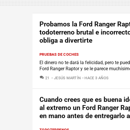
Probamos la Ford Ranger Rapt
todoterreno brutal e incorrect
obliga a divertirte
PRUEBAS DE COCHES
El dinero no te dará la felicidad, pero te pue
Ford Ranger Raptor y se le parece muchísim
COMENTARIOS
21
JESÚS MARTÍN
HACE 3 AÑOS
Cuando crees que es buena ide
al extremo un Ford Ranger Ra
en mano antes de entregarlo al
TODOTERRENOS