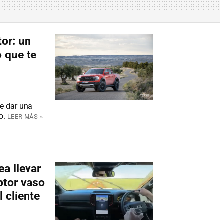
or: un
o que te
de dar una
o.
LEER MÁS »
a llevar
ptor vaso
 cliente