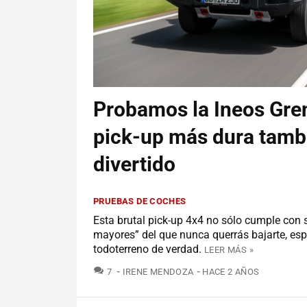
Probamos la Ineos Gren
pick-up más dura tambi
divertido
PRUEBAS DE COCHES
Esta brutal pick-up 4x4 no sólo cumple con 
mayores” del que nunca querrás bajarte, es
todoterreno de verdad.
LEER MÁS »
COMENTARIOS
7
IRENE MENDOZA
HACE 2 AÑOS