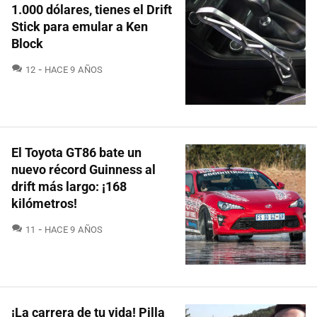
1.000 dólares, tienes el Drift
Stick para emular a Ken
Block
COMENTARIOS
12
HACE 9 AÑOS
El Toyota GT86 bate un
nuevo récord Guinness al
drift más largo: ¡168
kilómetros!
COMENTARIOS
11
HACE 9 AÑOS
¡La carrera de tu vida! Pilla