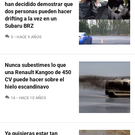
han decidido demostrar que
dos personas pueden hacer
drifting a la vez en un
Subaru BRZ
COMENTARIOS
3
HACE 9 AÑOS
Nunca subestimes lo que
una Renault Kangoo de 450
CV puede hacer sobre el
hielo escandinavo
COMENTARIOS
14
HACE 10 AÑOS
Ya quisieras estar tan