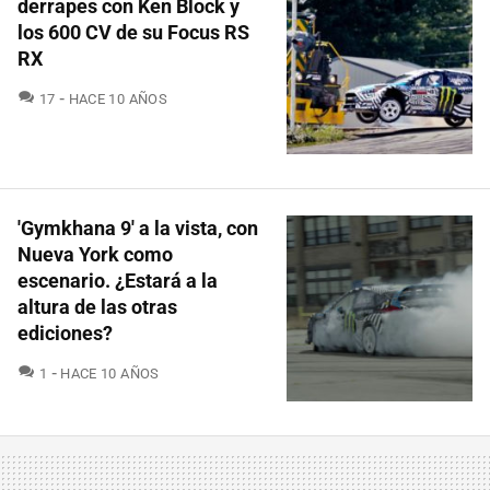
derrapes con Ken Block y
los 600 CV de su Focus RS
RX
COMENTARIOS
17
HACE 10 AÑOS
'Gymkhana 9' a la vista, con
Nueva York como
escenario. ¿Estará a la
altura de las otras
ediciones?
COMENTARIOS
1
HACE 10 AÑOS