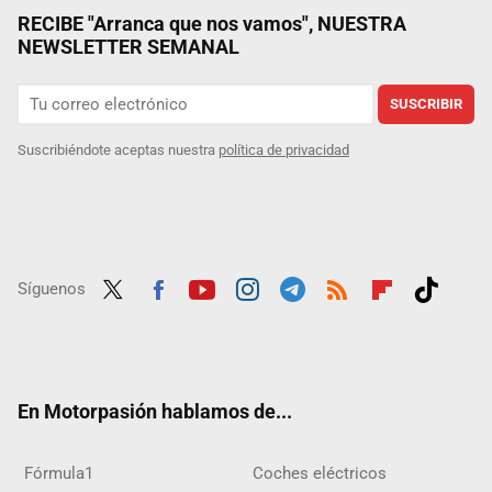
RECIBE "Arranca que nos vamos", NUESTRA
NEWSLETTER SEMANAL
SUSCRIBIR
Suscribiéndote aceptas nuestra
política de privacidad
Síguenos
Twit
Fac
Yout
Inst
Tele
RSS
Flip
Tikt
ter
ebo
ube
agra
gra
boar
ok
ok
m
m
d
En Motorpasión hablamos de...
Fórmula1
Coches eléctricos