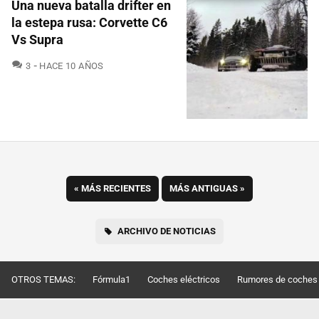
Una nueva batalla drifter en
la estepa rusa: Corvette C6
Vs Supra
COMENTARIOS
3
HACE 10 AÑOS
«
MÁS RECIENTES
MÁS ANTIGUAS
»
ARCHIVO DE NOTICIAS
OTROS TEMAS:
Fórmula1
Coches eléctricos
Rumores de coches