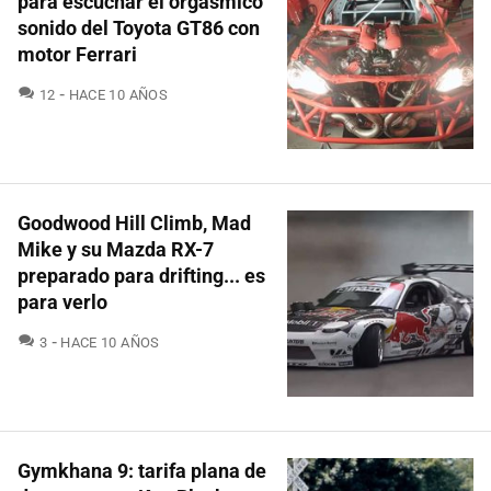
para escuchar el orgásmico
sonido del Toyota GT86 con
motor Ferrari
COMENTARIOS
12
HACE 10 AÑOS
Goodwood Hill Climb, Mad
Mike y su Mazda RX-7
preparado para drifting... es
para verlo
COMENTARIOS
3
HACE 10 AÑOS
Gymkhana 9: tarifa plana de