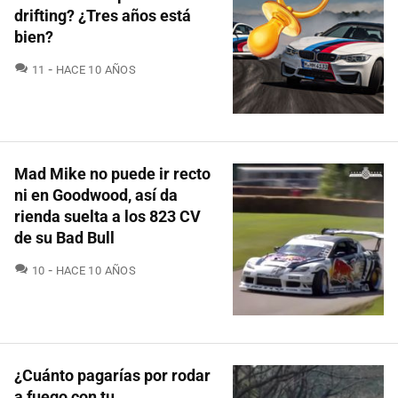
drifting? ¿Tres años está
bien?
COMENTARIOS
11
HACE 10 AÑOS
Mad Mike no puede ir recto
ni en Goodwood, así da
rienda suelta a los 823 CV
de su Bad Bull
COMENTARIOS
10
HACE 10 AÑOS
¿Cuánto pagarías por rodar
a fuego con tu