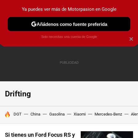
Ya puedes ver más de Motorpasion en Google
PRUEBAS
COCHES ELÉCTRICOS
OBSERVATORIO
F1
Añádenos como fuente preferida
Solo necesitas una cuenta de Google
×
Drifting
HOY SE HABLA DE
DGT
China
Gasolina
Xiaomi
Mercedes-Benz
Ale
Si tienes un Ford Focus RS y