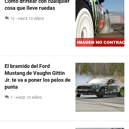
Cómo driftear con cualquier
cosa que lleve ruedas
COMENTARIOS
12
HACE 10 AÑOS
El bramido del Ford
Mustang de Vaughn Gittin
Jr. te va a poner los pelos de
punta
COMENTARIOS
7
HACE 10 AÑOS