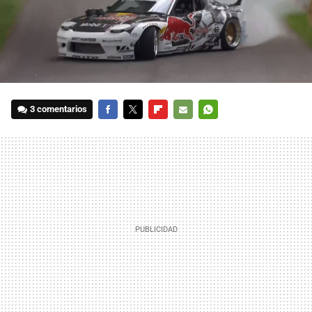
3 comentarios
FACEBOOK
TWITTER
FLIPBOARD
E-
WHATSAPP
MAIL