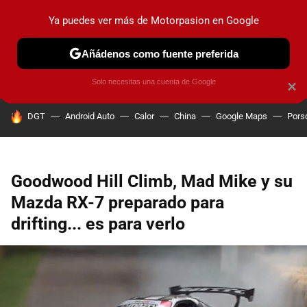
Ya puedes ver más de Motorpasion en Google
PRUEBAS
COCHES ELÉCTRICOS
OBSERVATORIO
F1
Añádenos como fuente preferida
Solo necesitas una cuenta de Google
×
HOY SE HABLA DE
DGT
Android Auto
Calor
China
Google Maps
Pors
Goodwood Hill Climb, Mad Mike y su
Mazda RX-7 preparado para
drifting... es para verlo