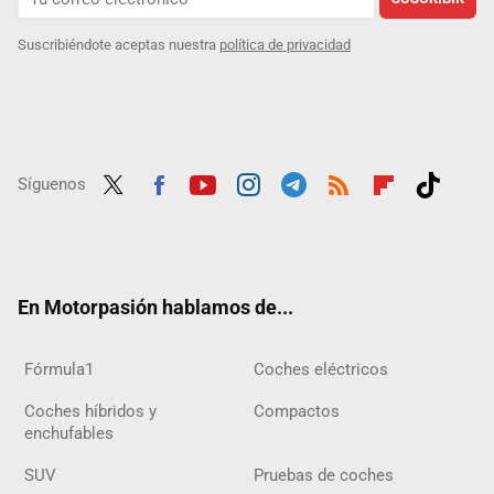
Suscribiéndote aceptas nuestra
política de privacidad
Síguenos
Twit
Fac
Yout
Inst
Tele
RSS
Flip
Tikt
ter
ebo
ube
agra
gra
boar
ok
ok
m
m
d
En Motorpasión hablamos de...
Fórmula1
Coches eléctricos
Coches híbridos y
Compactos
enchufables
SUV
Pruebas de coches