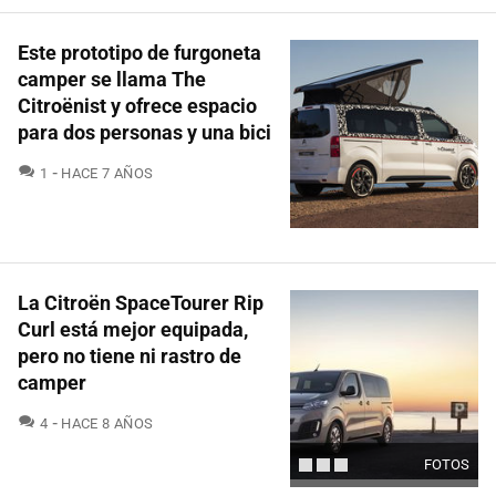
Este prototipo de furgoneta
camper se llama The
Citroënist y ofrece espacio
para dos personas y una bici
COMENTARIOS
1
HACE 7 AÑOS
La Citroën SpaceTourer Rip
Curl está mejor equipada,
pero no tiene ni rastro de
camper
COMENTARIOS
4
HACE 8 AÑOS
FOTOS