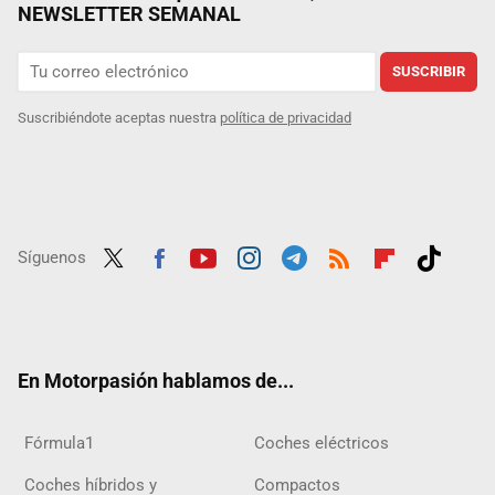
NEWSLETTER SEMANAL
SUSCRIBIR
Suscribiéndote aceptas nuestra
política de privacidad
Síguenos
Twit
Fac
Yout
Inst
Tele
RSS
Flip
Tikt
ter
ebo
ube
agra
gra
boar
ok
ok
m
m
d
En Motorpasión hablamos de...
Fórmula1
Coches eléctricos
Coches híbridos y
Compactos