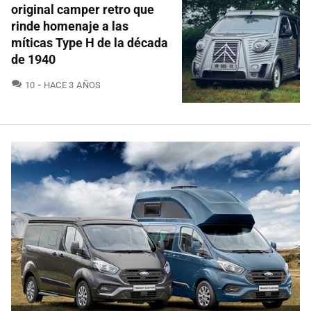
original camper retro que
rinde homenaje a las
míticas Type H de la década
de 1940
COMENTARIOS
10
HACE 3 AÑOS