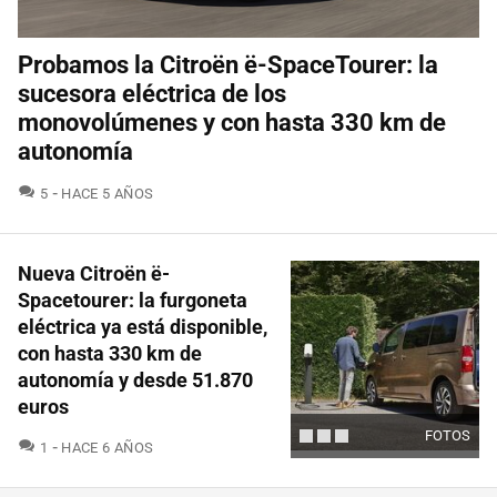
Probamos la Citroën ë-SpaceTourer: la
sucesora eléctrica de los
monovolúmenes y con hasta 330 km de
autonomía
COMENTARIOS
5
HACE 5 AÑOS
Nueva Citroën ë-
Spacetourer: la furgoneta
eléctrica ya está disponible,
con hasta 330 km de
autonomía y desde 51.870
euros
FOTOS
COMENTARIOS
1
HACE 6 AÑOS