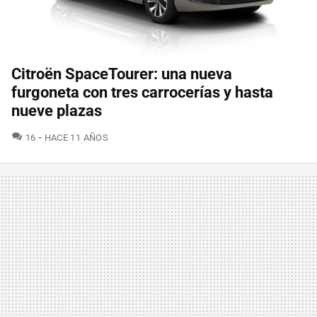
Citroën SpaceTourer: una nueva
furgoneta con tres carrocerías y hasta
nueve plazas
COMENTARIOS
16
HACE 11 AÑOS