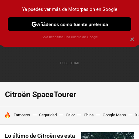
Ya puedes ver más de Motorpasion en Google
PRUEBAS
COCHES ELÉCTRICOS
OBSERVATORIO
F1
Añádenos como fuente preferida
Solo necesitas una cuenta de Google
×
Citroën SpaceTourer
HOY SE HABLA DE
Famosos
Seguridad
Calor
China
Google Maps
Xi
Lo último de Citroën es esta