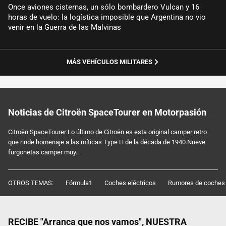
Once aviones cisternas, un sólo bombardero Vulcan y 16
horas de vuelo: la logística imposible que Argentina no vio
venir en la Guerra de las Malvinas
MÁS VEHÍCULOS MILITARES
Noticias de Citroën SpaceTourer en Motorpasión
Citroën SpaceTourer:Lo último de Citroën es esta original camper retro
que rinde homenaje a las míticas Type H de la década de 1940.Nueve
furgonetas camper muy..
OTROS TEMAS:
Fórmula1
Coches eléctricos
Rumores de coches
RECIBE "Arranca que nos vamos", NUESTRA