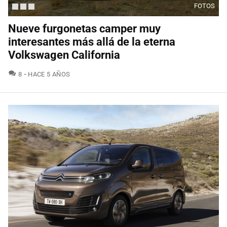
FOTOS
Nueve furgonetas camper muy
interesantes más allá de la eterna
Volkswagen California
COMENTARIOS
8
HACE 5 AÑOS