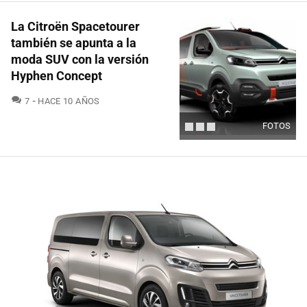
La Citroën Spacetourer
también se apunta a la
moda SUV con la versión
Hyphen Concept
COMENTARIOS
7
HACE 10 AÑOS
FOTOS