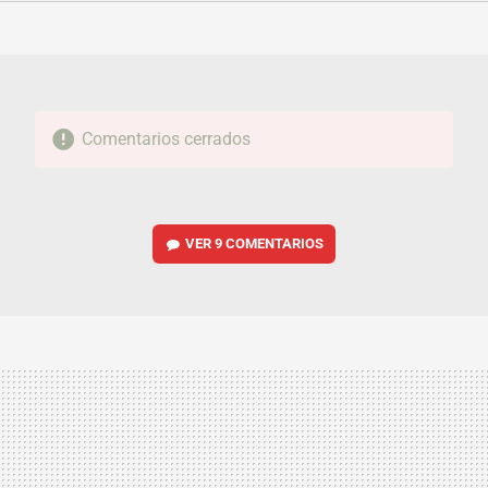
FACEBOOK
TWITTER
FLIPBOARD
E-
WHATSAPP
MAIL
Comentarios cerrados
VER
9 COMENTARIOS