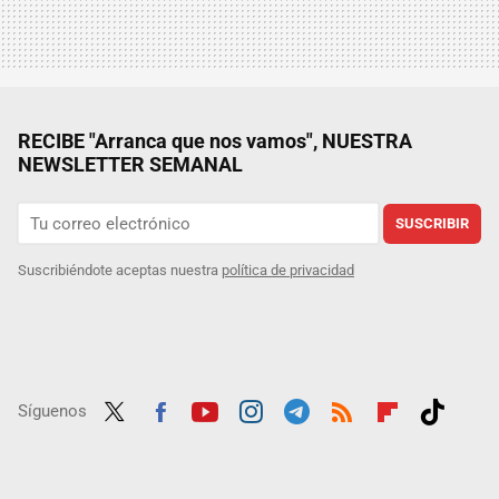
RECIBE "Arranca que nos vamos", NUESTRA
NEWSLETTER SEMANAL
SUSCRIBIR
Suscribiéndote aceptas nuestra
política de privacidad
Síguenos
Twit
Fac
Yout
Inst
Tele
RSS
Flip
Tikt
ter
ebo
ube
agra
gra
boar
ok