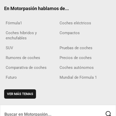
ok
m
m
d
En Motorpasión hablamos de...
Fórmula1
Coches eléctricos
Coches híbridos y
Compactos
enchufables
SUV
Pruebas de coches
Rumores de coches
Precios de coches
Comparativa de coches
Coches autónomos
Futuro
Mundial de Fórmula 1
VER MÁS TEMAS