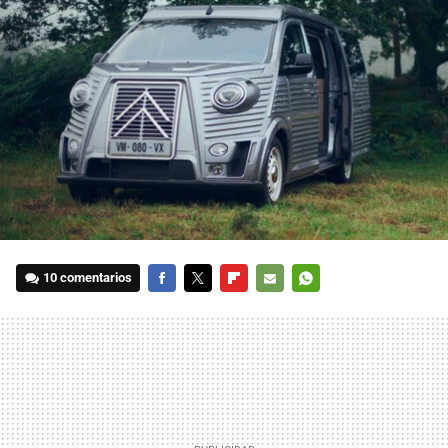
10 comentarios
FACEBOOK
TWITTER
FLIPBOARD
E-
WHATSAPP
MAIL