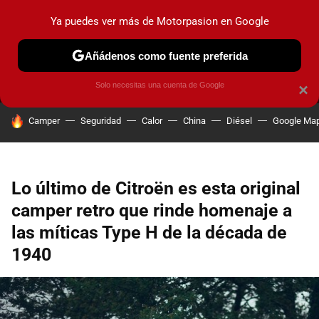
Ya puedes ver más de Motorpasion en Google
MENÚ
NUEVO
Añádenos como fuente preferida
PRUEBAS
COCHES ELÉCTRICOS
OBSERVATORIO
F1
Solo necesitas una cuenta de Google
×
HOY SE HABLA DE
Camper
Seguridad
Calor
China
Diésel
Google Ma
Lo último de Citroën es esta original
camper retro que rinde homenaje a
las míticas Type H de la década de
1940