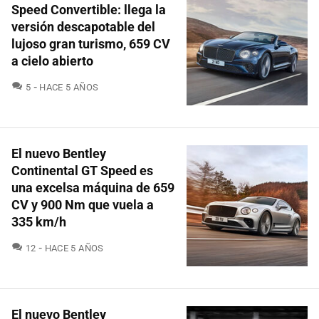
Speed Convertible: llega la
versión descapotable del
lujoso gran turismo, 659 CV
a cielo abierto
COMENTARIOS
5
HACE 5 AÑOS
El nuevo Bentley
Continental GT Speed es
una excelsa máquina de 659
CV y 900 Nm que vuela a
335 km/h
COMENTARIOS
12
HACE 5 AÑOS
El nuevo Bentley