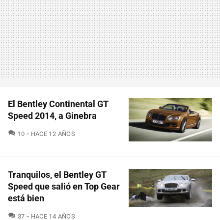
El Bentley Continental GT
Speed 2014, a Ginebra
COMENTARIOS
10
HACE 12 AÑOS
Tranquilos, el Bentley GT
Speed que salió en Top Gear
está bien
COMENTARIOS
37
HACE 14 AÑOS