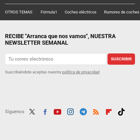
OTROS TEMAS:
Fórmula1
Coches eléctricos
Rumores de coches
RECIBE "Arranca que nos vamos", NUESTRA
NEWSLETTER SEMANAL
SUSCRIBIR
Suscribiéndote aceptas nuestra
política de privacidad
Síguenos
Twit
Fac
Yout
Inst
Tele
RSS
Flip
Tikt
ter
ebo
ube
agra
gra
boar
ok