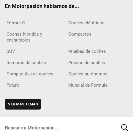
ok
m
m
d
En Motorpasión hablamos de...
Fórmula1
Coches eléctricos
Coches híbridos y
Compactos
enchufables
SUV
Pruebas de coches
Rumores de coches
Precios de coches
Comparativa de coches
Coches autónomos
Futuro
Mundial de Fórmula 1
VER MÁS TEMAS