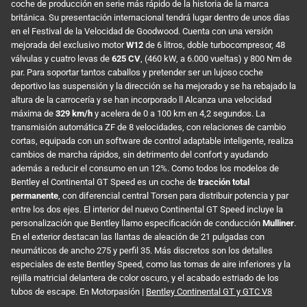
coche de producción en serie más rápido de la historia de la marca
británica. Su presentación internacional tendrá lugar dentro de unos días
en el Festival de la Velocidad de Goodwood. Cuenta con una versión
mejorada del exclusivo motor
W12
de 6 litros, doble turbocompresor, 48
válvulas y cuatro levas de
625 CV
, (460 kW, a 6.000 vueltas) y 800 Nm de
par. Para soportar tantos caballos y pretender ser un lujoso coche
deportivo las suspensión y la dirección se ha mejorado y se ha rebajado la
altura de la carrocería y se han incorporado ll Alcanza una velocidad
máxima de
329 km/h
y acelera de 0 a 100 km en 4,2 segundos. La
transmisión automática ZF de 8 velocidades, con relaciones de cambio
cortas, equipada con un software de control adaptable inteligente, realiza
cambios de marcha rápidos, sin detrimento del confort y ayudando
además a reducir el consumo en un 12%. Como todos los modelos de
Bentley el Continental GT Speed es un coche de
tracción total
permanente
, con diferencial central Torsen para distribuir potencia y par
entre los dos ejes. El interior del nuevo Continental GT Speed incluye la
personalización que Bentley llamo especificación de conducción
Mulliner
.
En el exterior destacan las llantas de aleación de 21 pulgadas con
neumáticos de ancho 275 y perfil 35. Más discretos son los detalles
especiales de este Bentley Speed, como las tomas de aire inferiores y la
rejilla matricial delantera de color oscuro, y el acabado estriado de los
tubos de escape. En Motorpasión |
Bentley Continental GT y GTC V8