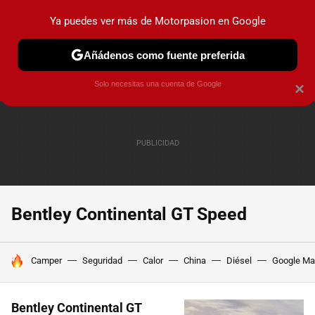
Ya puedes ver más de Motorpasion en Google
PRUEBAS
COCHES ELÉCTRICOS
OBSERVATORIO
F1
Añádenos como fuente preferida
Solo necesitas una cuenta de Google
×
Bentley Continental GT Speed
HOY SE HABLA DE
Camper
Seguridad
Calor
China
Diésel
Google M
Bentley Continental GT