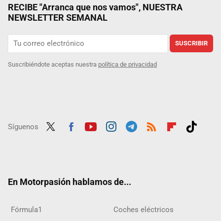
RECIBE "Arranca que nos vamos", NUESTRA
NEWSLETTER SEMANAL
SUSCRIBIR
Suscribiéndote aceptas nuestra
política de privacidad
Síguenos
Twit
Fac
Yout
Inst
Tele
RSS
Flip
Tikt
ter
ebo
ube
agra
gra
boar
ok
ok
m
m
d
En Motorpasión hablamos de...
Fórmula1
Coches eléctricos