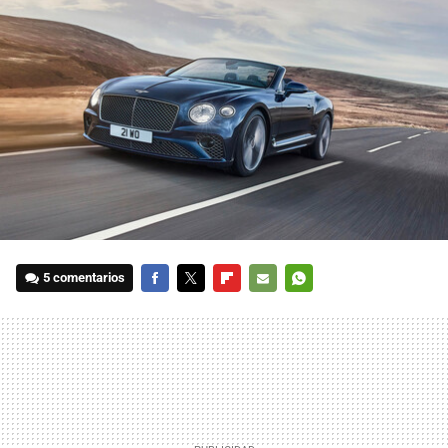
5 comentarios
FACEBOOK
TWITTER
FLIPBOARD
E-
WHATSAPP
MAIL