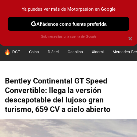
Ya puedes ver más de Motorpasion en Google
PRUEBAS
COCHES ELÉCTRICOS
OBSERVATORIO
F1
Añádenos como fuente preferida
Solo necesitas una cuenta de Google
×
HOY SE HABLA DE
DGT
China
Diésel
Gasolina
Xiaomi
Mercedes-Be
Bentley Continental GT Speed
Convertible: llega la versión
descapotable del lujoso gran
turismo, 659 CV a cielo abierto