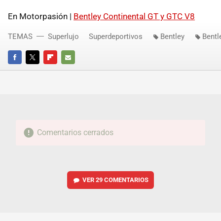
En Motorpasión |
Bentley Continental GT y
GTC
V8
TEMAS
Superlujo
Superdeportivos
Bentley
Bentl
FACEBOOK
TWITTER
FLIPBOARD
E-
MAIL
Comentarios cerrados
VER
29 COMENTARIOS