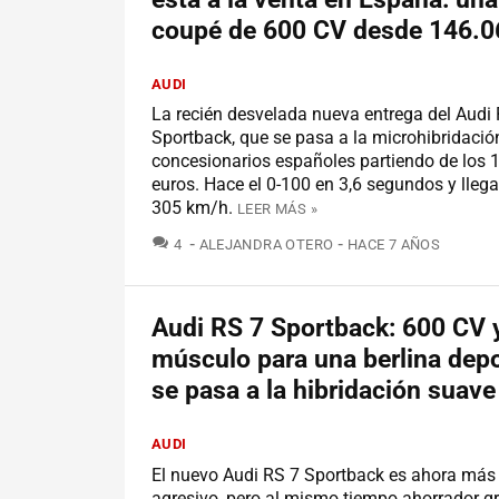
coupé de 600 CV desde 146.0
AUDI
La recién desvelada nueva entrega del Audi
Sportback, que se pasa a la microhibridación
concesionarios españoles partiendo de los 
euros. Hace el 0-100 en 3,6 segundos y llega
305 km/h.
LEER MÁS »
COMENTARIOS
4
ALEJANDRA OTERO
HACE 7 AÑOS
Audi RS 7 Sportback: 600 CV
músculo para una berlina depo
se pasa a la hibridación suave
AUDI
El nuevo Audi RS 7 Sportback es ahora más
agresivo, pero al mismo tiempo ahorrador gr