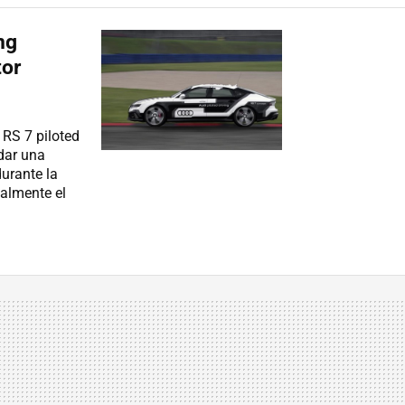
ng
tor
RS 7 piloted
 dar una
durante la
almente el