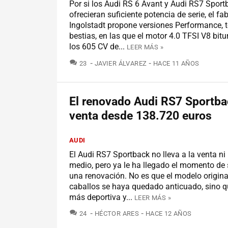
Por si los Audi RS 6 Avant y Audi RS7 Sport
ofrecieran suficiente potencia de serie, el fa
Ingolstadt propone versiones Performance,
bestias, en las que el motor 4.0 TFSI V8 bit
los 605 CV de...
LEER MÁS »
COMENTARIOS
23
JAVIER ÁLVAREZ
HACE 11 AÑOS
El renovado Audi RS7 Sportbac
venta desde 138.720 euros
AUDI
El Audi RS7 Sportback no lleva a la venta ni
medio, pero ya le ha llegado el momento de
una renovación. No es que el modelo origina
caballos se haya quedado anticuado, sino qu
más deportiva y...
LEER MÁS »
COMENTARIOS
24
HÉCTOR ARES
HACE 12 AÑOS