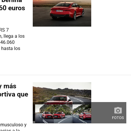
60 euros
 RS 7
, llega a los
146.060
 hasta los
 y más
rtiva que
FOTOS
 musculoso y
acias a la