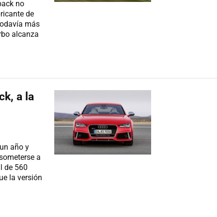
back no
bricante de
 todavía más
urbo alcanza
k, a la
 un año y
 someterse a
l de 560
e la versión