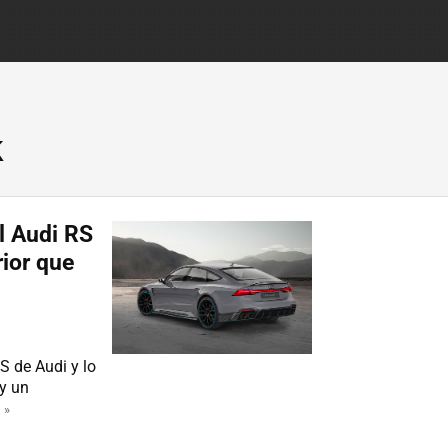
k
l Audi RS
rior que
S de Audi y lo
 y un
 »