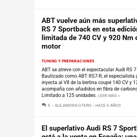
ABT vuelve aún más superlativ
RS 7 Sportback en esta edició
limitada de 740 CV y 920 Nm 
motor
TUNING Y PREPARACIONES
ABT se atreve con el espectacular Audi RS 7
Bautizado como ABT RS7-R, el especialista
inyecta al V8 de la berlina coupé 140 CV y 
acompaña con añadidos en fibra de carbono
Limitado a 125 unidades.
LEER MÁS »
COMENTARIOS
5
ALEJANDRA OTERO
HACE 6 AÑOS
El superlativo Audi RS 7 Spor
está a la venta en España: una