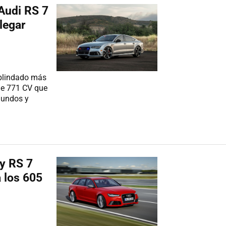
Audi RS 7
legar
 blindado más
de 771 CV que
gundos y
y RS 7
 los 605