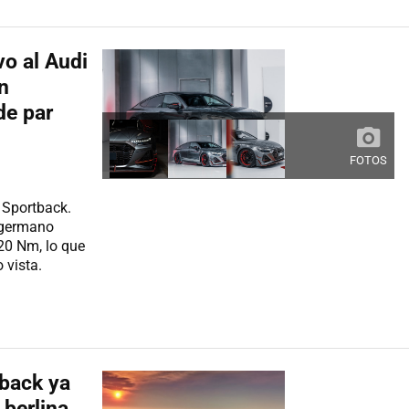
o al Audi
n
de par
FOTOS
 Sportback.
 germano
120 Nm, lo que
 vista.
tback ya
 berlina