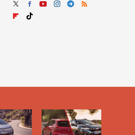
Twit
Fac
Yout
Inst
Tele
RSS
ter
ebo
ube
agra
gra
Flip
Tikt
ok
m
m
boar
ok
d