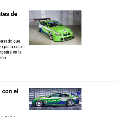
ntes de
 pasado que
en pista está
petirá en la
ción
 con el