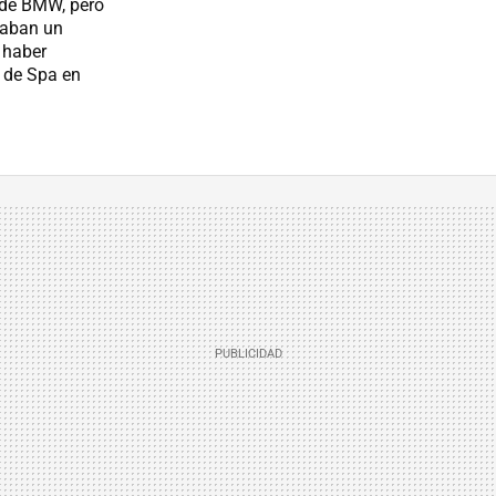
 de BMW, pero
evaban un
 haber
s de Spa en