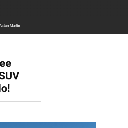
Aston Martin
kee
 SUV
lo!