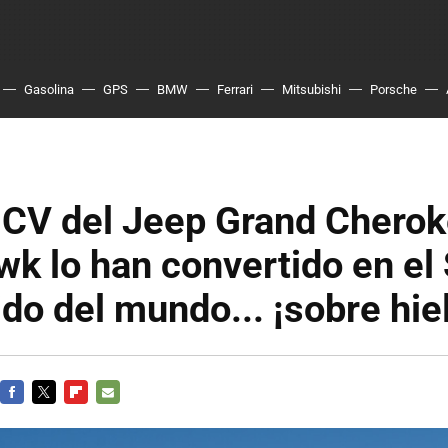
Gasolina
GPS
BMW
Ferrari
Mitsubishi
Porsche
 CV del Jeep Grand Chero
k lo han convertido en el
do del mundo... ¡sobre hie
FACEBOOK
TWITTER
FLIPBOARD
E-
MAIL