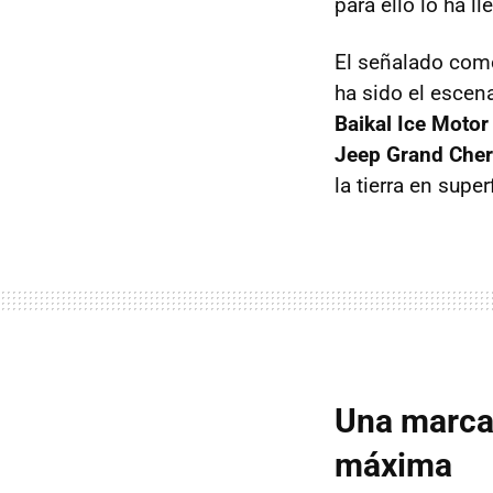
para ello lo ha l
El señalado como
ha sido el escen
Baikal Ice Motor
Jeep Grand Che
la tierra en sup
Una marca 
máxima