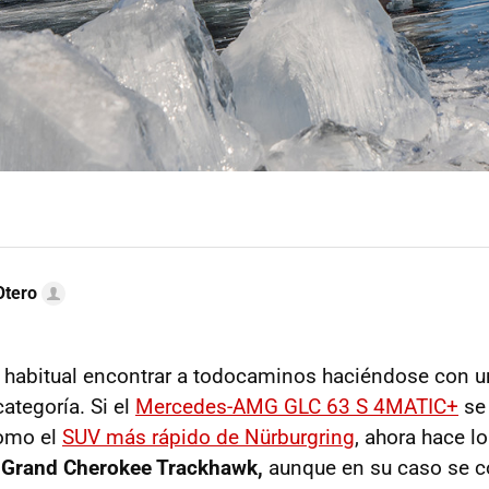
Otero
 habitual encontrar a todocaminos haciéndose con u
ategoría. Si el
Mercedes-AMG GLC 63 S 4MATIC+
se
omo el
SUV más rápido de Nürburgring
, ahora hace lo
 Grand Cherokee Trackhawk,
aunque en su caso se co